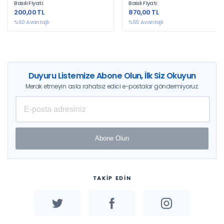
Basılı Fiyatı:
Basılı Fiyatı:
200,00 TL
870,00 TL
%60 Avantajlı
%55 Avantajlı
Duyuru Listemize Abone Olun, İlk Siz Okuyun
Merak etmeyin asla rahatsız edici e-postalar göndermiyoruz.
Abone Olun
TAKİP EDİN