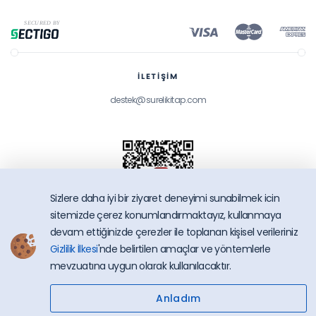
İLETİŞİM
destek@surelikitap.com
Sizlere daha iyi bir ziyaret deneyimi sunabilmek icin
sitemizde çerez konumlandırmaktayız, kullanmaya
devam ettiğinizde çerezler ile toplanan kişisel verileriniz
Gizlilik İlkesi
'nde belirtilen amaçlar ve yöntemlerle
SüreliKitap.com
mevzuatına uygun olarak kullanılacaktır.
Copyright © 2026 - Bütün Hakları Saklıdır.
Anladım