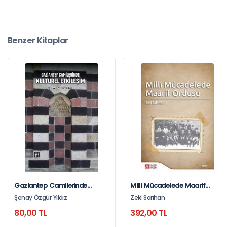
Benzer Kitaplar
Gaziantep Camilerinde
Milli Mücadelede Maarif
Kültürel Etkileşim
Ordusu
Şenay Özgür Yıldız
Zeki Sarıhan
80,00 TL
392,00 TL