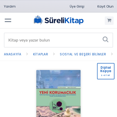
Yardım
Üye Girişi
Kayıt Olun
Menü
ANASAYFA
KITAPLAR
SOSYAL VE BEŞERI BILIMLER
Dijital
Kopya
E-KİTAP