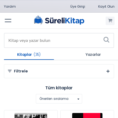
Yardım
Üye Girişi
Kayıt Olun
Menü
Kitaplar
(35)
Yazarlar
Filtrele
Kategorilere Göre
Tüm kitaplar
Güzel Sanatlar (20)
Önerilen sıralama
Sosyal ve Beşeri Bilimler (15)
Konulara Göre