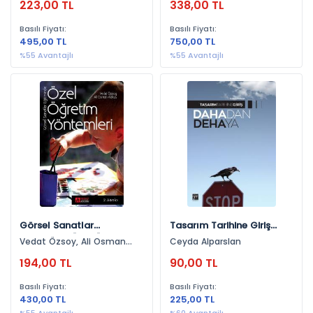
223,00 TL
338,00 TL
Fahrettin Geçen
Basılı Fiyatı:
Basılı Fiyatı:
495,00 TL
750,00 TL
%55 Avantajlı
%55 Avantajlı
Görsel Sanatlar
Tasarım Tarihine Giriş
Eğitiminde Özel Öğretim
Dahadan Dehaya
Vedat Özsoy, Ali Osman
Ceyda Alparslan
Yöntemleri (Resim-İş
Alakuş
194,00 TL
90,00 TL
Eğitimi)
Basılı Fiyatı:
Basılı Fiyatı:
430,00 TL
225,00 TL