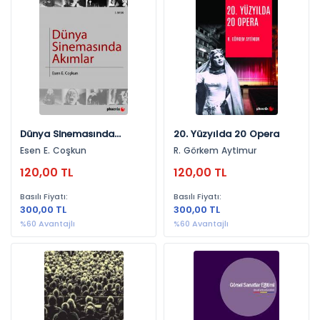
Sanat (35)
Yayınevlerine Göre
Phoenix Yayınevi (9)
Pegem Akademi Yayıncılık (8)
Literatür Yayıncılık (8)
Dünya Sinemasında
20. Yüzyılda 20 Opera
Gazi Kitabevi (6)
Akımlar
Esen E. Coşkun
R. Görkem Aytimur
Ekin Yayınevi (2)
120,00 TL
120,00 TL
Necmettin Erbakan Üniversitesi Yayınları (1)
Basılı Fiyatı:
Basılı Fiyatı:
Astana Yayınları (1)
300,00 TL
300,00 TL
%60 Avantajlı
%60 Avantajlı
Yıllara Göre
2025 (5)
2021 (5)
2017 (4)