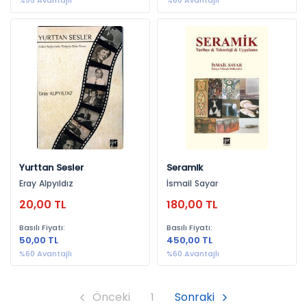
%55 Avantajlı
%60 Avantajlı
Yurttan Sesler
Seramik
Eray Alpyıldız
İsmail Sayar
20,00 TL
180,00 TL
Basılı Fiyatı:
Basılı Fiyatı:
50,00 TL
450,00 TL
%60 Avantajlı
%60 Avantajlı
Önceki
1
Sonraki