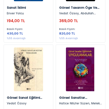
Sanat İklimi
Görsel Tasarım Öge Ve
İlkeleri
Enver Yolcu
Vedat Özsoy, Abdullah
Ayaydın
194,00 TL
369,00 TL
Basılı Fiyatı:
Basılı Fiyatı:
430,00 TL
820,00 TL
%55 Avantajlı
%55 Avantajlı
Görsel Sanat Eğitimi
Görsel Sanatlar
Makaleler
Eğitiminde Uygulamalar
Vedat Özsoy
Hatice Nilüfer Süzen, Melek
Şahan, Mustafa Çapar,