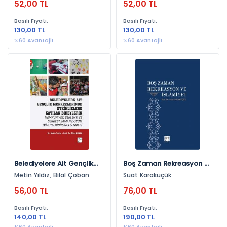
52,00 TL
52,00 TL
Ve Gözlenen Etkileri
Algılarının Örgütsel
Bağlılıklarına Etkisi
Basılı Fiyatı:
Basılı Fiyatı:
130,00 TL
130,00 TL
%60 Avantajlı
%60 Avantajlı
Belediyelere Ait Gençlik
Boş Zaman Rekreasyon Ve
Merkezlerinde Etkinliklere
İslamiyet
Metin Yıldız, Bilal Çoban
Suat Karaküçük
Katılan Bireylerin
56,00 TL
76,00 TL
Basılı Fiyatı:
Basılı Fiyatı:
140,00 TL
190,00 TL