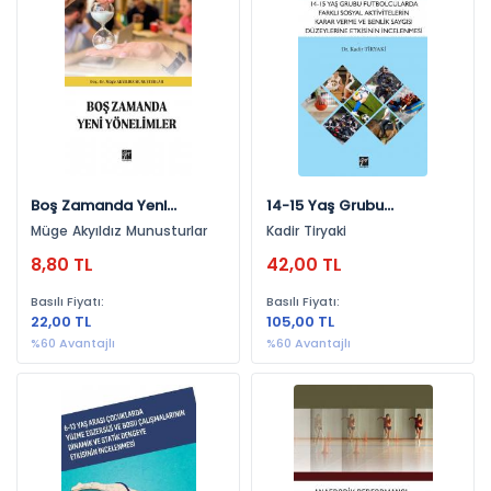
Spor (343)
Yayınevlerine Göre
Gazi Kitabevi (339)
Ekin Yayınevi (3)
Pegem Akademi Yayıncılık (1)
Boş Zamanda Yeni
14-15 Yaş Grubu
Yönelimler
Futbolcularda Farklı
Müge Akyıldız Munusturlar
Kadir Tiryaki
Yıllara Göre
Sosyal Aktivitelerin Karar
8,80 TL
42,00 TL
Verme Ve Benlik Saygısı
2022 (72)
Basılı Fiyatı:
Basılı Fiyatı:
2023 (62)
22,00 TL
105,00 TL
2024 (49)
%60 Avantajlı
%60 Avantajlı
2021 (37)
2020 (33)
2019 (28)
2025 (26)