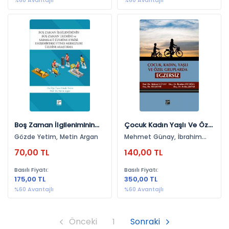
%60 Avantajlı
%60 Avantajlı
Boş Zaman İlgileniminin
Çocuk Kadın Yaşlı Ve Özel
Boş Zaman Tahmini
Gruplarda Egzersiz
Gözde Yetim, Metin Argan
Mehmet Günay, İbrahim
Cicioğlu, Elif Şıktar, Erdinç
70,00 TL
140,00 TL
Şıktar
Basılı Fiyatı:
Basılı Fiyatı:
175,00 TL
350,00 TL
%60 Avantajlı
%60 Avantajlı
Önceki
1
Sonraki