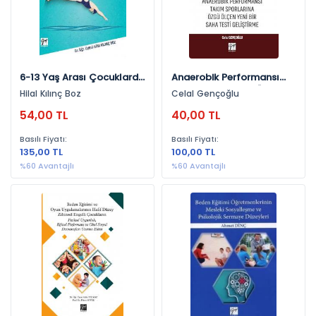
2018 (15)
2026 (15)
2016 (3)
6-13 Yaş Arası Çocuklarda
Anaerobik Performansı
2013 (1)
Yüzme Egzersizi Ve Bosu
Takım Sporlarına Özgü
Hilal Kılınç Boz
Celal Gençoğlu
Çalışmalarının Dinamik Ve
Ölçen Yeni Bir Saha Testi
2014 (1)
54,00 TL
40,00 TL
Statik Dengeye Etkisinin
Geliştirme
2017 (1)
İncelenmesi
Basılı Fiyatı:
Basılı Fiyatı:
135,00 TL
100,00 TL
%60 Avantajlı
%60 Avantajlı