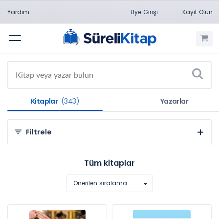
Yardım
Üye Girişi
Kayıt Olun
Menü
Kitaplar
(343)
Yazarlar
Filtrele
Kategorilere Göre
Tüm kitaplar
Sosyal ve Beşeri Bilimler (334)
Önerilen sıralama
Sağlık Bilimleri (9)
Konulara Göre