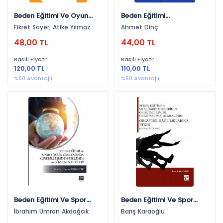
Beden Eğitimi Ve Oyun
Beden Eğitimi
Uygulamalarının Hafif
Öğretmenlerinin Mesleki
Fikret Soyer, Atike Yılmaz
Ahmet Dinç
Düzey Zihinsel Engelli
Sosyalleşme Ve Psikolojik
48,00 TL
44,00 TL
Çocukların Fiziksel
Sermaye Düzeyleri
Uygunluk, Eğitsel
Basılı Fiyatı:
Basılı Fiyatı:
Performans Ve Okul
120,00 TL
110,00 TL
Sosyal Davranışları
Üzerine Etkisi
%60 Avantajlı
%60 Avantajlı
Beden Eğitimi Ve Spor
Beden Eğitimi Ve Spor
Yüksek Okullarında
Öğretmenlerinin, Örgütsel
İbrahim Ümran Akdağcık
Barış Karaoğlu
Küreselleşmenin Beklenen
Kimlik, Örgütsel İmaj