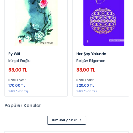
İncelemek için tıklayınız
Ey Gül
Her Şey Yolunda
En İyi Sosyal ve Beşeri Bilim
Kürşat Eroğlu
Belgün Bilgeman
Kitapları SüreliKitap'da!
68,00 TL
88,00 TL
Basılı Fiyatı:
Basılı Fiyatı:
İncelemek için tıklayınız
170,00 TL
220,00 TL
%60 Avantajlı
%60 Avantajlı
Popüler Konular
Tümünü göster
SüreliKitap'dan yapacağınız