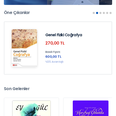
Öne Çıkanlar
En İyi Hukuk İçerikleri
Genel Fiziki Coğrafya
SüreliKitap'da!
270,00 TL
İncelemek için tıklayınız
Basılı Fiyatı:
600,00 TL
%55 Avantajlı
Son Gelenler
En İyi Mühendislik İçerikleri
SüreliKitap'da!