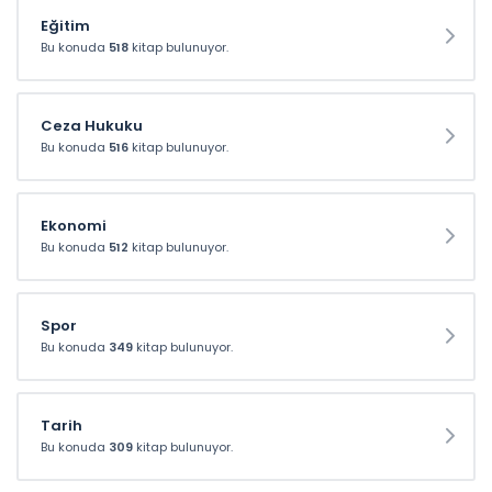
200 TL ve üzeri
Eğitim
alışverişlerinizde
Bu konuda
518
kitap bulunuyor.
kullanabileceğiniz 10 TL
Hediye Çeki fırsatı!
Ceza Hukuku
Bu konuda
516
kitap bulunuyor.
10TL
Ekonomi
Bu konuda
512
kitap bulunuyor.
Spor
Bu konuda
349
kitap bulunuyor.
Tarih
Bu konuda
309
kitap bulunuyor.