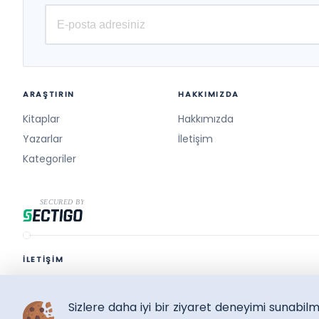
ARAŞTIRIN
HAKKIMIZDA
Kitaplar
Hakkımızda
Yazarlar
İletişim
Kategoriler
İLETİŞİM
destek@surelikitap.com
Sizlere daha iyi bir ziyaret deneyimi sunabi
SüreliKitap.com
Copyright © 2026 - Bütün Hakları Saklıdır.