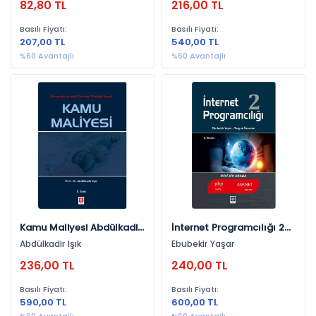
82,80 TL
216,00 TL
Bankacılık (7)
Psikoloji (7)
Basılı Fiyatı:
Basılı Fiyatı:
207,00 TL
540,00 TL
Dış Politika (7)
%60 Avantajlı
%60 Avantajlı
İletişim (7)
Kişisel Gelişim (7)
Ekonomi, Finans (7)
Yapay Zeka (6)
İşçi Sağlığı, İş Güvenliği (6)
Siyaset Bilimi (6)
Programlama (6)
Kamu Maliyesi Abdülkadir
İnternet Programcılığı 2
Çevre Politikaları (5)
Işık
Ebubekir Yaşar
Abdülkadir Işık
Ebubekir Yaşar
Araştırma - İnceleme (5)
236,00 TL
240,00 TL
Bilgisayar (5)
Basılı Fiyatı:
Basılı Fiyatı:
Teknoloji (5)
590,00 TL
600,00 TL