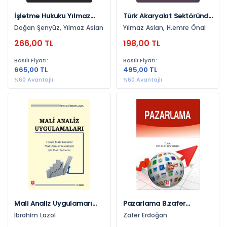
Girişimcilik (15)
2014 (31)
İşletme Hukuku Yılmaz
Türk Akaryakıt Sektöründe
İnceleme (15)
Aslan
Rekabet Yasaklarından
2011 (28)
Doğan Şenyüz, Yılmaz Aslan
Yılmaz Aslan, H.emre Önal
Doğan Sorunlar Ve Çözüm
Matematik (12)
266,00 TL
198,00 TL
2012 (28)
Önerileri Yılmaz Aslan
Akademik (12)
2013 (26)
Basılı Fiyatı:
Basılı Fiyatı:
665,00 TL
495,00 TL
Sağlık (10)
2008 (18)
%60 Avantajlı
%60 Avantajlı
Ticaret Hukuku (10)
2010 (15)
İnsan Kaynakları (9)
2009 (13)
Yönetim Ve Organizasyon (9)
2006 (8)
Eğitim (9)
2007 (5)
Sosyoloji, Toplum (8)
2005 (1)
Uluslararası İlişkiler (8)
2027 (1)
Programlama Dilleri (7)
2031 (1)
Tarım (7)
Mali Analiz Uygulamarı
Pazarlama B.zafer
2028 (1)
İbrahim Lazol
Erdoğan
Turizm (7)
İbrahim Lazol
Zafer Erdoğan