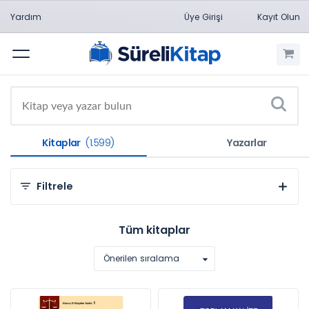
Yardım
Üye Girişi
Kayıt Olun
Menü
Kitaplar
(1.599)
Yazarlar
Filtrele
Kategorilere Göre
Tüm kitaplar
Sosyal ve Beşeri Bilimler (1.457)
Önerilen sıralama
Hukuk (77)
Mühendislik Bilimleri (40)
Doğa Bilimleri (8)