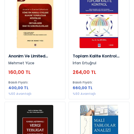
Sağlık Bilimleri (8)
Güzel Sanatlar (6)
Kültür Yayınları (2)
Üniversite Yayınları (1)
Konulara Göre
İşletme (153)
Anonim Ve Limited
Toplam Kalite Kontrol
Şirketlerde Yönetim Kurulu
İrfan Ertuğrul
Ekonomi (149)
Mehmet Yüce
İrfan Ertuğrul
Üyeleri Kanuni Temsilciler
Sosyal Bilimler (126)
160,00 TL
264,00 TL
Müdürler İle Ortakların
Hak Ve Sorumlulukları
Muhasebe (115)
Basılı Fiyatı:
Basılı Fiyatı:
Mehmet Yüce
400,00 TL
660,00 TL
Maliye (70)
%60 Avantajlı
%60 Avantajlı
Ekonomi, İşletme (58)
Pazarlama (48)
İktisat (45)
Yayınevlerine Göre
Finans (40)