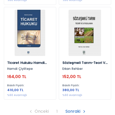
%60 Avantajlı
%60 Avantajlı
İstatistik (5)
İş Dünyası-Kariyer (5)
Sosyal-Beşeri-İdari Bilimler (5)
Ceza Hukuku (4)
İcra Ve İflas Hukuku (4)
Sigortacılık (4)
Kamu (4)
Politika (4)
Ticaret Hukuku Hamdi
Sözleşmeli Tarım-Teori Ve
Teknik (4)
Çiyiltepe
Uygulama Erkan Rehber
Hamdi Çiyiltepe
Erkan Rehber
Sağlık Bilimleri (4)
164,00 TL
152,00 TL
Avrupa Birliği (3)
Basılı Fiyatı:
Basılı Fiyatı:
410,00 TL
380,00 TL
Gümrük (3)
%60 Avantajlı
%60 Avantajlı
Ekonomi - İşletme (3)
Çevre (3)
Önceki
1
Sonraki