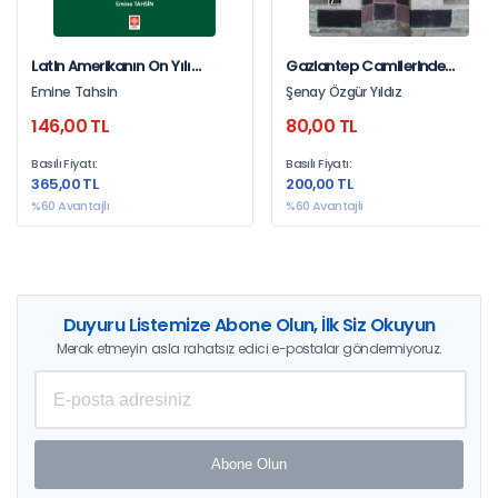
Latin Amerikanın On Yılı
Gaziantep Camilerinde
''Kalkınma Teori Ve
Kültürel Etkileşim
Emine Tahsin
Şenay Özgür Yıldız
Deneyimleri'' Emine Tahsin
146,00 TL
80,00 TL
Basılı Fiyatı:
Basılı Fiyatı:
365,00 TL
200,00 TL
%60 Avantajlı
%60 Avantajlı
Duyuru Listemize Abone Olun, İlk Siz Okuyun
Merak etmeyin asla rahatsız edici e-postalar göndermiyoruz.
Abone Olun