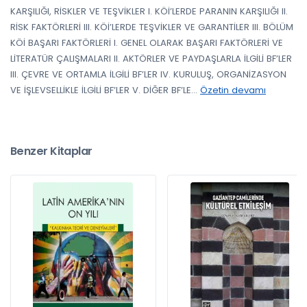
KARŞILIĞI, RİSKLER VE TEŞVİKLER I. KÖİ’LERDE PARANIN KARŞILIĞI II.
RİSK FAKTÖRLERİ III. KÖİ’LERDE TEŞVİKLER VE GARANTİLER III. BÖLÜM
KÖİ BAŞARI FAKTÖRLERİ I. GENEL OLARAK BAŞARI FAKTÖRLERİ VE
LİTERATÜR ÇALIŞMALARI II. AKTÖRLER VE PAYDAŞLARLA İLGİLİ BF’LER
III. ÇEVRE VE ORTAMLA İLGİLİ BF’LER IV. KURULUŞ, ORGANİZASYON
VE İŞLEVSELLİKLE İLGİLİ BF’LER V. DİĞER BF’LE
...
Özetin devamı
Benzer Kitaplar