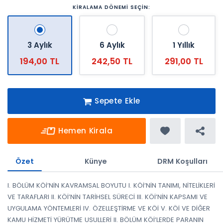
KİRALAMA DÖNEMİ SEÇİN:
3 Aylık
6 Aylık
1 Yıllık
194,00 TL
242,50 TL
291,00 TL
Sepete Ekle
Hemen Kirala
Özet
Künye
DRM Koşulları
I. BÖLÜM KÖİ’NİN KAVRAMSAL BOYUTU I. KÖİ’NİN TANIMI, NİTELİKLERİ
VE TARAFLARI II. KÖİ’NİN TARİHSEL SÜRECİ III. KÖİ’NİN KAPSAMI VE
UYGULAMA YÖNTEMLERİ IV. ÖZELLEŞTİRME VE KÖİ V. KÖİ VE DİĞER
KAMU HİZMETİ YÜRÜTME USULLERİ II. BÖLÜM KÖİ’LERDE PARANIN