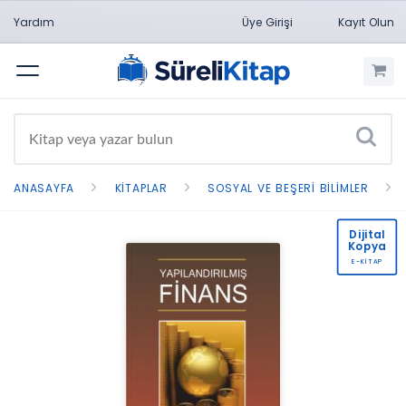
Yardım
Üye Girişi
Kayıt Olun
Menü
ANASAYFA
KITAPLAR
SOSYAL VE BEŞERI BILIMLER
Dijital
Kopya
E-KİTAP