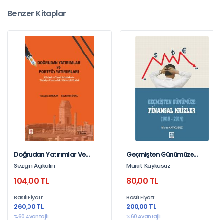
Benzer Kitaplar
Doğrudan Yatırımlar Ve
Geçmişten Günümüze
Portföy Yatırımları Seyfettin
Finansal Krizler 1619 - 2014
Sezgin Açıkalın
Murat Kaykusuz
Ünlü
Murat Kaykusuz
104,00 TL
80,00 TL
Basılı Fiyatı:
Basılı Fiyatı:
260,00 TL
200,00 TL
%60 Avantajlı
%60 Avantajlı