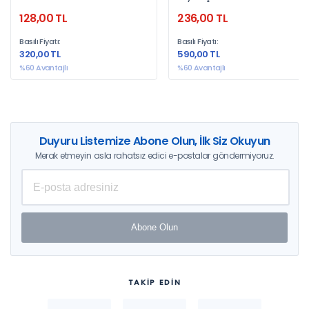
128,00 TL
236,00 TL
Basılı Fiyatı:
Basılı Fiyatı:
320,00 TL
590,00 TL
%60 Avantajlı
%60 Avantajlı
Duyuru Listemize Abone Olun, İlk Siz Okuyun
Merak etmeyin asla rahatsız edici e-postalar göndermiyoruz.
Abone Olun
TAKİP EDİN