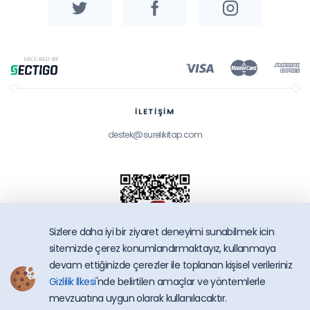
İLETİŞİM
destek@surelikitap.com
Sizlere daha iyi bir ziyaret deneyimi sunabilmek icin
sitemizde çerez konumlandırmaktayız, kullanmaya
devam ettiğinizde çerezler ile toplanan kişisel verileriniz
Gizlilik İlkesi
'nde belirtilen amaçlar ve yöntemlerle
SüreliKitap.com
mevzuatına uygun olarak kullanılacaktır.
Copyright © 2026 - Bütün Hakları Saklıdır.