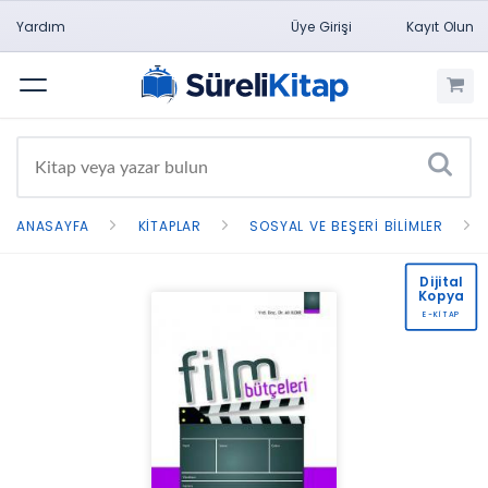
Yardım
Üye Girişi
Kayıt Olun
Menü
ANASAYFA
KITAPLAR
SOSYAL VE BEŞERI BILIMLER
Dijital
Kopya
E-KİTAP