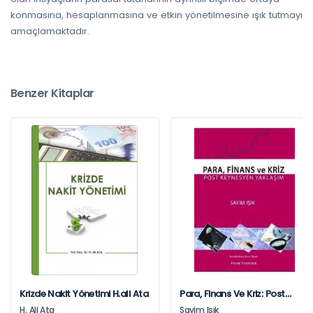
konmasına, hesaplanmasına ve etkin yönetilmesine ışık tutmayı
amaçlamaktadır.
Benzer Kitaplar
Krizde Nakit Yönetimi H.ali Ata
Para, Finans Ve Kriz: Post
Keynesyen Yaklaşım
H. Ali Ata
Sayim Işık