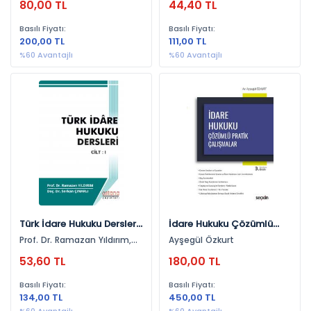
80,00 TL
44,40 TL
Basılı Fiyatı:
Basılı Fiyatı:
200,00 TL
111,00 TL
%60 Avantajlı
%60 Avantajlı
Türk İdare Hukuku Dersleri
İdare Hukuku Çözümlü
Cilt 1
Pratik Çalışmalar
Prof. Dr. Ramazan Yıldırım,
Ayşegül Özkurt
Doç Dr. Serkan Çınarlı
53,60 TL
180,00 TL
Basılı Fiyatı:
Basılı Fiyatı:
134,00 TL
450,00 TL