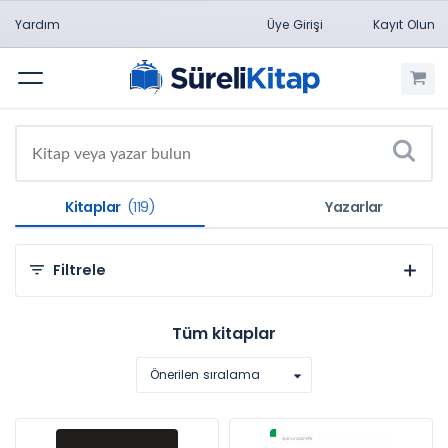
Yardım
Üye Girişi
Kayıt Olun
Menü
Kitaplar
(119)
Yazarlar
Filtrele
Kategorilere Göre
Tüm kitaplar
Hukuk (119)
Önerilen sıralama
Konulara Göre
İdare Hukuku (119)