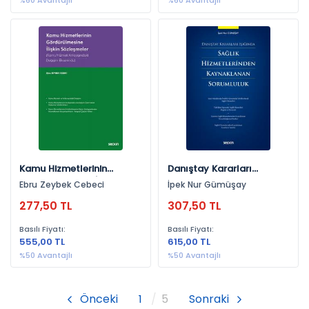
%60 Avantajlı
%60 Avantajlı
Kamu Hizmetlerinin
Danıştay Kararları
Gördürülmesine İlişkin
Işığında Sağlık
Ebru Zeybek Cebeci
İpek Nur Gümüşay
Sözleşmeler (Kamu
Hizmetlerinden
277,50 TL
307,50 TL
Hizmeti Anlayışındaki
Kaynaklanan Sorumluluk
Değişim Ekseninde)
Basılı Fiyatı:
Basılı Fiyatı:
555,00 TL
615,00 TL
%50 Avantajlı
%50 Avantajlı
Önceki
1
5
Sonraki