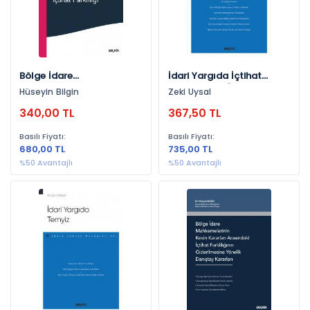
2019 (7)
2017 (5)
2015 (3)
Bölge İdare
İdari Yargıda İçtihat
2013 (3)
Mahkemelerinin Kesin
Aykırılığının Önlenmesi Ve
Hüseyin Bilgin
Zeki Uysal
Kararları Arasındaki
Giderilmesi Usulü – İdare
2026 (3)
340,00 TL
367,50 TL
İçtihat Farklılığı
Hukuku Monografileri –
2012 (2)
Basılı Fiyatı:
Basılı Fiyatı:
2011 (2)
680,00 TL
735,00 TL
%50 Avantajlı
%50 Avantajlı
2014 (1)
2010 (1)