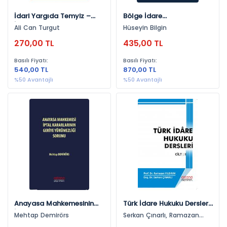
İdari Yargıda Temyiz –
Bölge İdare
İdare Hukuku
Mahkemelerinin Kesin
Ali Can Turgut
Hüseyin Bilgin
Monografileri –
Kararları Arasındaki
270,00 TL
435,00 TL
İçtihat Farklılığının
Giderilmesine Yönelik
Basılı Fiyatı:
Basılı Fiyatı:
Danıştay Kararları
540,00 TL
870,00 TL
%50 Avantajlı
%50 Avantajlı
Anayasa Mahkemesinin
Türk İdare Hukuku Dersleri
İptal Kararlarının Geriye
Iı
Mehtap Demirörs
Serkan Çınarlı, Ramazan
Yürümezliği Sorunu
Yıldırım