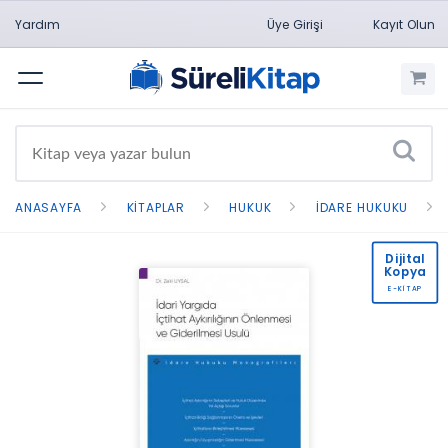
Yardım
Üye Girişi
Kayıt Olun
Menü
ANASAYFA
KITAPLAR
HUKUK
İDARE HUKUKU
Dijital
Kopya
E-KİTAP