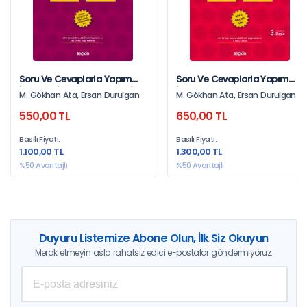
Soru Ve Cevaplarla Yapım
Soru Ve Cevaplarla Yapım
İşlerinde İş Artışı Ve Eksilişi İle
İşlerinde Sözleşmenin Feshi
M. Gökhan Ata, Ersan Durulgan
M. Gökhan Ata, Ersan Durulgan
Yeni Birim Fiyatın Tespiti
550,00 TL
650,00 TL
Tanım ¦ Yargı Kararları ¦ Örnek
Uygulamalar
Basılı Fiyatı:
Basılı Fiyatı:
1.100,00 TL
1.300,00 TL
%50 Avantajlı
%50 Avantajlı
Duyuru Listemize Abone Olun, İlk Siz Okuyun
Merak etmeyin asla rahatsız edici e-postalar göndermiyoruz.