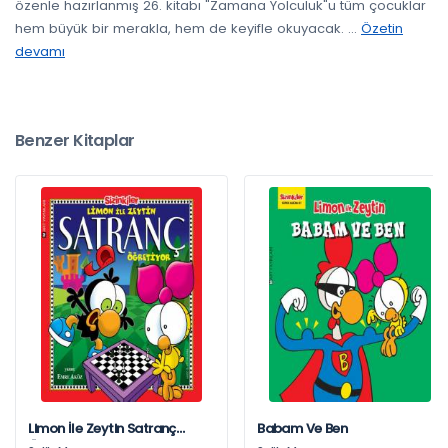
özenle hazırlanmış 26. kitabı "Zamana Yolculuk"u tüm çocuklar
hem büyük bir merakla, hem de keyifle okuyacak.
...
Özetin
devamı
Benzer Kitaplar
Limon İle Zeytin Satranç
Babam Ve Ben
Öğretiyor