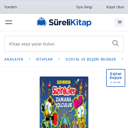
Yardım
Üye Girişi
Kayıt Olun
Menü
ANASAYFA
KITAPLAR
SOSYAL VE BEŞERI BILIMLER
Dijital
Kopya
E-KİTAP