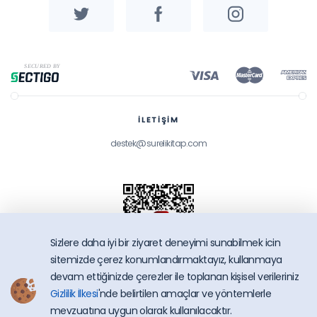
İLETİŞİM
destek@surelikitap.com
Sizlere daha iyi bir ziyaret deneyimi sunabilmek icin
sitemizde çerez konumlandırmaktayız, kullanmaya
devam ettiğinizde çerezler ile toplanan kişisel verileriniz
Gizlilik İlkesi
'nde belirtilen amaçlar ve yöntemlerle
SüreliKitap.com
mevzuatına uygun olarak kullanılacaktır.