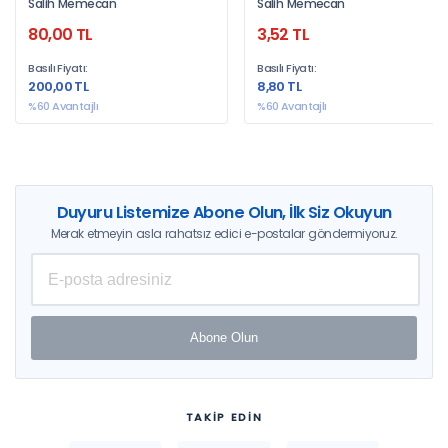
Salih Memecan
Salih Memecan
80,00 TL
3,52 TL
Basılı Fiyatı:
Basılı Fiyatı:
200,00 TL
8,80 TL
%60 Avantajlı
%60 Avantajlı
Duyuru Listemize Abone Olun, İlk Siz Okuyun
Merak etmeyin asla rahatsız edici e-postalar göndermiyoruz.
Abone Olun
TAKİP EDİN