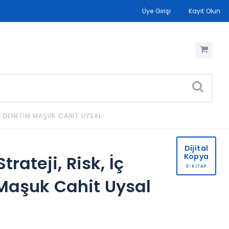
Üye Girişi
Kayıt Olun
 & DENETIM MAŞUK CAHIT UYSAL
Dijital
Kopya
rateji, Risk, İç
E-KİTAP
Maşuk Cahit Uysal