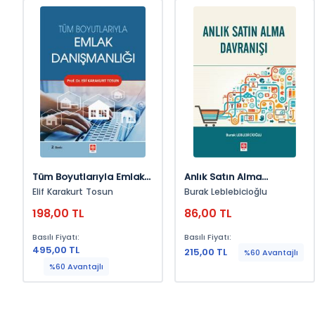
Tüm Boyutlarıyla Emlak
Anlık Satın Alma
Danışmanlığı Elif
Davranışı Burak
Elif Karakurt Tosun
Burak Leblebicioğlu
Karakurt Tosun
Leblebicioğlu
198,00 TL
86,00 TL
Basılı Fiyatı:
Basılı Fiyatı:
495,00 TL
215,00 TL
%60 Avantajlı
%60 Avantajlı