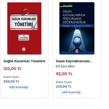
Sağlık Kurumları Yönetimi
İnsan Kaynaklarında
Performans
Elif Esra Bilici
120,00 TL
Değerlendirme Hatalar
92,00 TL
Ve Bilişsel Körlükler Elif
Basılı Fiyatı:
Esra Bilici
300,00 TL
Basılı Fiyatı:
230,00 TL
%60 Avantajlı
%60 Avantajlı