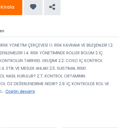
Kirala
rı
K YÖNETİM ÇERÇEVESİ 1.1. RİSK KAVRAMI VE BİLEŞENLERİ 1.2.
DÜZENLEMELERİ 1.4. RİSK YÖNETİMİNDE ROLLER BÖLÜM 2 İÇ
KONTROLÜN TARİHSEL GELİŞİMİ 2.2. COSO İÇ KONTROL
.4. ETİK VE MESLEK AHLAKI 2.5. SUİSTİMAL RİSKİ
ROL NASIL KURULUR? 2.7. KONTROL ORTAMININ
TROL ÖZ DEĞERLENDİRME NEDİR? 2.9. İÇ KONTROLDE ROL VE
O
...
Özetin devamı