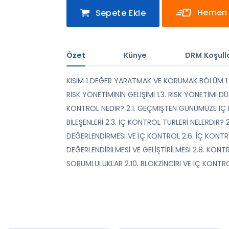
Hemen 
Sepete Ekle
Özet
Künye
DRM Koşulla
KISIM 1 DEĞER YARATMAK VE KORUMAK BÖLÜM 1 RİS
RİSK YÖNETİMİNİN GELİŞİMİ 1.3. RİSK YÖNETİMİ 
KONTROL NEDİR? 2.1. GEÇMİŞTEN GÜNÜMÜZE İÇ 
BİLEŞENLERİ 2.3. İÇ KONTROL TÜRLERİ NELERDİR? 2
DEĞERLENDİRMESİ VE İÇ KONTROL 2.6. İÇ KONT
DEĞERLENDİRİLMESİ VE GELİŞTİRİLMESİ 2.8. KON
SORUMLULUKLAR 2.10. BLOKZİNCİRİ VE İÇ KONTR