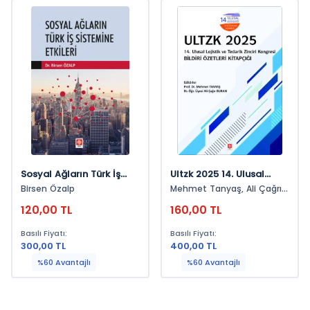
Sosyal Ağların Türk İş
Ultzk 2025 14. Ulusal
Sistemine Etkileri Birsen
Lojistik Ve Tedarik Zinciri
Birsen Özalp
Mehmet Tanyaş, Ali Çağrı
Özalp
Kongresi Bildiri Özetleri
Buran
120,00 TL
160,00 TL
Kitapçığı
Basılı Fiyatı:
Basılı Fiyatı:
300,00 TL
400,00 TL
%60 Avantajlı
%60 Avantajlı