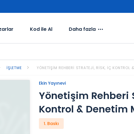
zarlar
Kod ile Al
Daha fazla
İŞLETME
YÖNETIŞIM REHBERI STRATEJI, RISK, İÇ KONTROL
Ekin Yayınevi
Yönetişim Rehberi St
Kontrol & Denetim 
1. Baskı