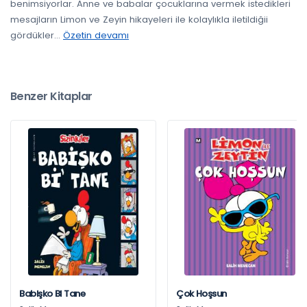
benimsiyorlar. Anne ve babalar çocuklarına vermek istedikleri
mesajların Limon ve Zeyin hikayeleri ile kolaylıkla iletildiğii
gördükler
...
Özetin devamı
Benzer Kitaplar
Babişko Bi Tane
Çok Hoşsun