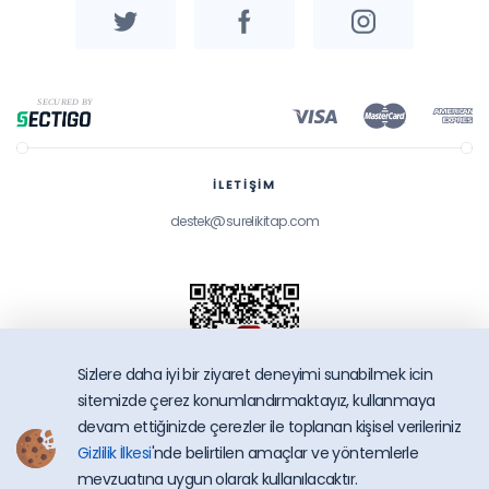
İLETİŞİM
destek@surelikitap.com
Sizlere daha iyi bir ziyaret deneyimi sunabilmek icin
sitemizde çerez konumlandırmaktayız, kullanmaya
devam ettiğinizde çerezler ile toplanan kişisel verileriniz
Gizlilik İlkesi
'nde belirtilen amaçlar ve yöntemlerle
SüreliKitap.com
mevzuatına uygun olarak kullanılacaktır.