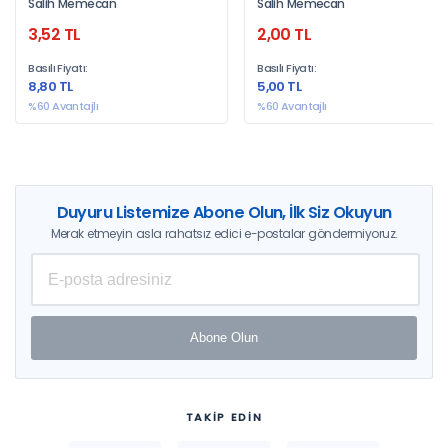
Salih Memecan
Salih Memecan
3,52 TL
2,00 TL
Basılı Fiyatı:
Basılı Fiyatı:
8,80 TL
5,00 TL
%60 Avantajlı
%60 Avantajlı
Duyuru Listemize Abone Olun, İlk Siz Okuyun
Merak etmeyin asla rahatsız edici e-postalar göndermiyoruz.
Abone Olun
TAKİP EDİN