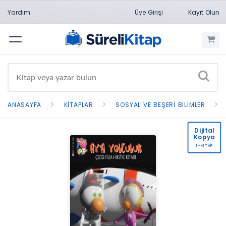
Yardım
Üye Girişi
Kayıt Olun
Menü
ANASAYFA
KITAPLAR
SOSYAL VE BEŞERI BILIMLER
Dijital
Kopya
E-KİTAP