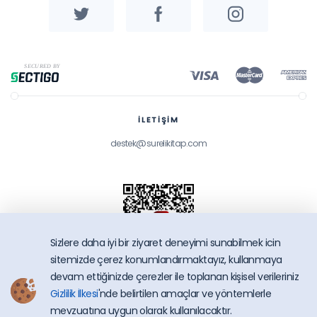
İLETİŞİM
destek@surelikitap.com
Sizlere daha iyi bir ziyaret deneyimi sunabilmek icin
sitemizde çerez konumlandırmaktayız, kullanmaya
devam ettiğinizde çerezler ile toplanan kişisel verileriniz
Gizlilik İlkesi
'nde belirtilen amaçlar ve yöntemlerle
SüreliKitap.com
mevzuatına uygun olarak kullanılacaktır.