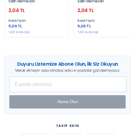
Salih Memecan
Salih Memecan
2,04 TL
2,04 TL
Basılı Fiyatı:
Basılı Fiyatı:
5,09 TL
5,09 TL
%60 Avantajlı
%60 Avantajlı
Duyuru Listemize Abone Olun, İlk Siz Okuyun
Merak etmeyin asla rahatsız edici e-postalar göndermiyoruz.
Abone Olun
TAKİP EDİN