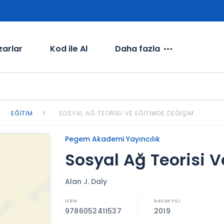
zarlar
Kod ile Al
Daha fazla
EĞITIM
SOSYAL AĞ TEORISI VE EĞITIMDE DEĞIŞIM
Pegem Akademi Yayıncılık
Sosyal Ağ Teorisi 
Alan J. Daly
9786052411537
2019