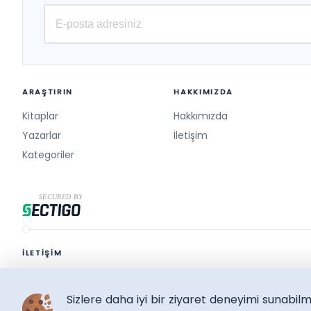
ARAŞTIRIN
HAKKIMIZDA
Kitaplar
Hakkımızda
Yazarlar
İletişim
Kategoriler
İLETİŞİM
destek@surelikitap.com
Sizlere daha iyi bir ziyaret deneyimi sunabi
SüreliKitap.com
Copyright © 2026 - Bütün Hakları Saklıdır.