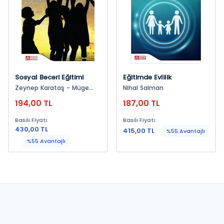
Sosyal Beceri Eğitimi
Eğitimde Evlilik
Zeynep Karataş - Müge
Nihal Salman
Yılmaz - Seher Balcı Çelik -
194,00 TL
187,00 TL
Coşkun Arslan - H. İrem
Özteke Kozan - Tuncay
Basılı Fiyatı:
Basılı Fiyatı:
Aya, - Samet Makas -
430,00 TL
Ercan Kocayörük - Çiğdem
415,00 TL
%55 Avantajlı
Yavuz Güler - Ilgın Çakmak
%55 Avantajlı
- Fuat Tanhan - Kemal
Balkan - G