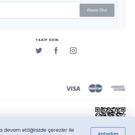
Canbazoğlu Bilici, Özlem
Oktay, Ahmet İlhan Şen
Abone Olun
TAKİP EDİN
a devam ettiğinizde çerezler ile
Anladım