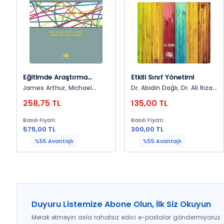
Eğitimde Araştırma
Etkili Sınıf Yönetimi
Yöntemleri Ve
James Arthur, Michael
Dr. Abidin Dağlı, Dr. Ali Rıza
Metodolojileri
Warıng, Robert Coe, Larry V.
Erdem, Dr. Ali Taş, Dr. Ekber
258,75 TL
135,00 TL
Hedges
Tomul, Dr. Erkan Tabancalı,
Dr. Hasan Demirtaş, Dr.
Basılı Fiyatı:
Basılı Fiyatı:
Kazım Çelik, Dr. Ruhi
575,00 TL
300,00 TL
Sarpkaya, Dr. Şükran Tok,
Dr. Tuncay Akçadağ, Dr.
%55 Avantajlı
%55 Avantajlı
Turan Akman Erkılıç
Duyuru Listemize Abone Olun, İlk Siz Okuyun
Merak etmeyin asla rahatsız edici e-postalar göndermiyoruz.