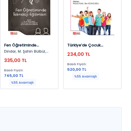
Fen Öğretiminde
Türkiye’de Çocuk
Teknoloji Eğilimleri
Üniversiteleri
Dindar, M. Şahin Bülbül,
234,00 TL
Metin Şardağ, Mutlu Şen
335,00 TL
Akbulut, Bahadır Namdar,
Basılı Fiyatı:
Gülfem Dilek Yurttaş
520,00 TL
Basılı Fiyatı:
Kumlu, Tuğra Karademir
745,00 TL
Coşkun, Gökhan Kumlu,
%55 Avantajlı
Alper Durukan, Elif Selcan
%55 Avantajlı
Öztay, İrem Soyer, M.şahin
Bülbül, Mustafa Serkan
Günbatar, Emin İbili, Burçin
Acar Şeşen, Ayla Çetin,
Akbulut, Cansel Kadıoğlu,
Sevil Akaygün, Mustafa
Tüysüz, Betül Demirdöğen,
Miraç Aydın, Sevgi Aydın
Günbatar, Merve Lütfiye
Şentürk, Ayfer Mutlu, Sedef