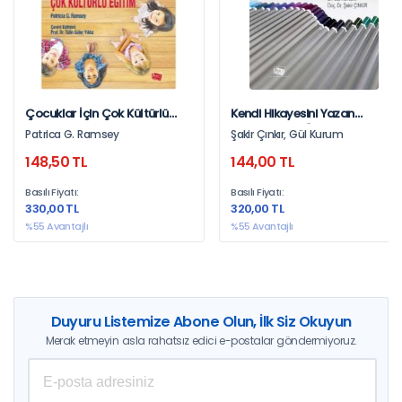
Çocuklar İçin Çok Kültürlü
Kendi Hikayesini Yazan
Eğitim
Okullar: Okul Öz-
Patrica G. Ramsey
Şakir Çınkır, Gül Kurum
Değerlendirme Modeller Ve
148,50 TL
144,00 TL
Uygulamalar
Basılı Fiyatı:
Basılı Fiyatı:
330,00 TL
320,00 TL
%55 Avantajlı
%55 Avantajlı
Duyuru Listemize Abone Olun, İlk Siz Okuyun
Merak etmeyin asla rahatsız edici e-postalar göndermiyoruz.