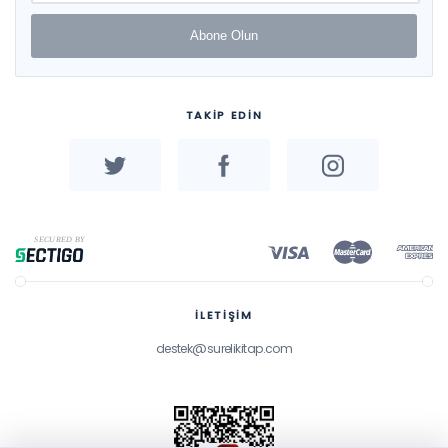
Abone Olun
TAKİP EDİN
İLETİŞİM
destek@surelikitap.com