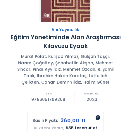
Anı Yayıncılık
Eğitim Yönetiminde Alan Araştırması
Kılavuzu Eyaak
,
,
,
Murat Polat
Kürşad Yılmaz
Gülşah Taşçı
,
,
Nazım Çoğaltay
Şahabettin Akşab
Mehmet
,
,
,
Sincar
Pınar Ayyıldız
Mehmet Özcan
R. Şamil
,
,
Tatık
İbrahim Hakan Karataş
Lütfullah
,
,
Çelikten
Canan Demir Yıldız
Halim Güner
9786051709208
2023
360,00 TL
Basılı Fiyatı:
Bu kitabı kirala,
%55 tasarruf et!