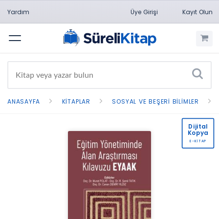
Yardım
Üye Girişi
Kayıt Olun
Menü
ANASAYFA
KITAPLAR
SOSYAL VE BEŞERI BILIMLER
Dijital
Kopya
E-KİTAP