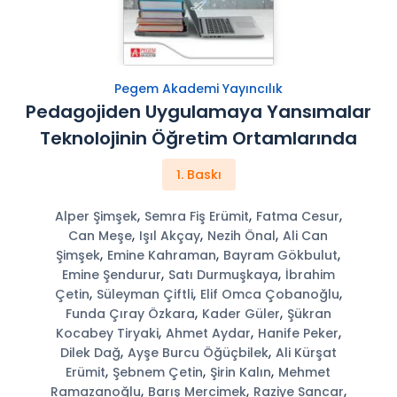
Pegem Akademi Yayıncılık
Pedagojiden Uygulamaya Yansımalar
Teknolojinin Öğretim Ortamlarında
1. Baskı
,
,
,
Alper Şimşek
Semra Fiş Erümit
Fatma Cesur
,
,
,
Can Meşe
Işıl Akçay
Nezih Önal
Ali Can
,
,
,
Şimşek
Emine Kahraman
Bayram Gökbulut
,
,
Emine Şendurur
Satı Durmuşkaya
İbrahim
,
,
,
Çetin
Süleyman Çiftli
Elif Omca Çobanoğlu
,
,
Funda Çıray Özkara
Kader Güler
Şükran
,
,
,
Kocabey Tiryaki
Ahmet Aydar
Hanife Peker
,
,
Dilek Dağ
Ayşe Burcu Öğüçbilek
Ali Kürşat
,
,
,
Erümit
Şebnem Çetin
Şirin Kalın
Mehmet
,
,
,
Ramazanoğlu
Barış Mercimek
Raziye Sancar