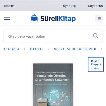
Yardım
Üye Girişi
Kayıt Olun
Menü
ANASAYFA
KITAPLAR
SOSYAL VE BEŞERI BILIMLER
Dijital
Kopya
E-KİTAP