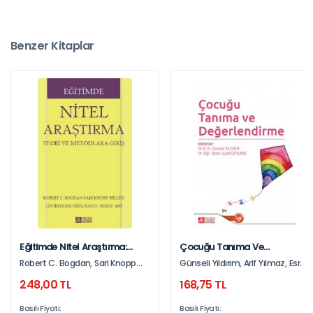
Benzer Kitaplar
Eğitimde Nitel Araştırma:
Çocuğu Tanıma Ve
Teori Ve Metodlara Giriş
Değerlendirme
Robert C. Bogdan, Sari Knopp
Günseli Yıldırım, Arif Yılmaz, Esra
Biklen
Dereli
248,00 TL
168,75 TL
Basılı Fiyatı:
Basılı Fiyatı: