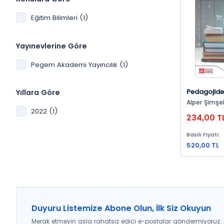
Eğitim Bilimleri (1)
Yayınevlerine Göre
Pegem Akademi Yayıncılık (1)
Pedagojid
Yıllara Göre
Yansımalar
Alper Şimşek, Semra Fiş Erü
Öğretim O
Fatma Cesur, Can Meşe,
2022 (1)
234,00 T
Akçay, Nezih Önal, Ali Can
Şimşek, Emine Kahraman,
Basılı Fiyatı:
Bayram Gökbulu
Şendurur, Satı Durmuşkaya,
520,00 TL
İbrahim Çetin, Süleyman 
Elif Omca Çoba
Çıray Özkara, Kader Gü
Şükran Kocabey
Aydar, Hanife Peker, Dilek Dağ,
Ayşe Burcu Öğüçbi
Erümit, Şebnem Çetin, Şirin
Duyuru Listemize Abone Olun, İlk Siz Okuyun
Kalın, Mehmet Ramazanoğlu,
Merak etmeyin asla rahatsız edici e-postalar göndermiyoruz.
Barış Mercimek, Raziye