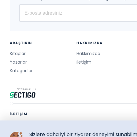
Deniz Atal, Hüseyin Ateş,
Oğuzhan Gença
Galiç, Bahadır Yıldız, Pınar
Nuhoğlu Kib
ARAŞTIRIN
HAKKIMIZDA
Kitaplar
Hakkımızda
Yazarlar
İletişim
Kategoriler
İLETİŞİM
destek@surelikitap.com
Sizlere daha iyi bir ziyaret deneyimi sunabi