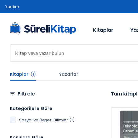
Yardım
Kitaplar
Ya
Kitaplar
(1)
Yazarlar
Filtrele
Tüm kitapl
Kategorilere Göre
Sosyal ve Beşeri Bilimler (1)
Konulara Göre