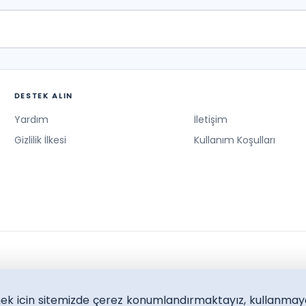
slan, Selen
ar
DESTEK ALIN
Yardım
İletişim
Gizlilik İlkesi
Kullanım Koşulları
lmek icin sitemizde çerez konumlandırmaktayız, kullanmay