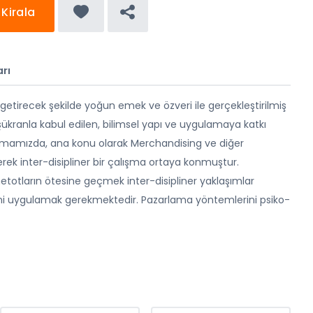
Kirala
rı
getirecek şekilde yoğun emek ve özveri ile gerçekleştirilmiş
 şükranla kabul edilen, bilimsel yapı ve uygulamaya katkı
ışmamızda, ana konu olarak Merchandising ve diğer
rek inter-disipliner bir çalışma ortaya konmuştur.
totların ötesine geçmek inter-disipliner yaklaşımlar
ini uygulamak gerekmektedir. Pazarlama yöntemlerini psiko-