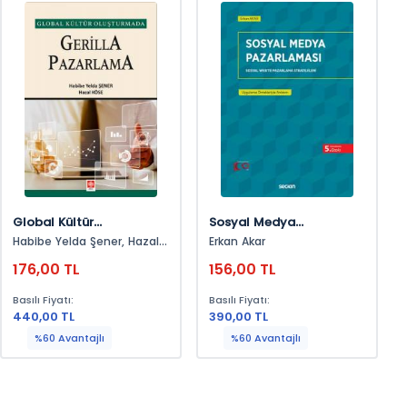
Global Kültür
Sosyal Medya
Oluşturmada Gerilla
Pazarlaması Sosyal
Habibe Yelda Şener, Hazal
Erkan Akar
Pazarlama
Web'te Pazarlama
Köse
176,00 TL
156,00 TL
Stratejileri
Basılı Fiyatı:
Basılı Fiyatı:
440,00 TL
390,00 TL
%60 Avantajlı
%60 Avantajlı