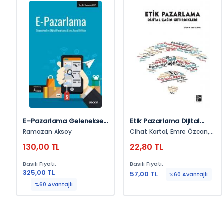
E–Pazarlama Geleneksel
Etik Pazarlama Dijital
Ve Dijital Pazarlama
Çağın Getirdikleri
Ramazan Aksoy
Cihat Kartal, Emre Özcan,
Bakış Açısı Birlikte
Şafak Altay, Aslıhan
130,00 TL
22,80 TL
Bekaroğlu Özatar, Ruhan İri,
Yakup Güzel, Önder
Basılı Fiyatı:
Basılı Fiyatı:
Kethüda, Yahya Nas,
325,00 TL
Volkan Temizkan, Emre
57,00 TL
%60 Avantajlı
Yıldırım, Sima Nart,
%60 Avantajlı
Abdülkadir Öztürk, Murat
Öz, Meftune Özbakır Umut,
Yıldırım Yıldırım, Ezgi
Aslankaya, Kazım Mert