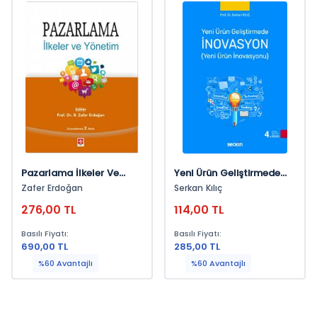
Pazarlama İlkeler Ve
Yeni Ürün Geliştirmede
Yönetim B.zafer Erdoğan
İnovasyon (Yeni Ürün
Zafer Erdoğan
Serkan Kılıç
İnovasyonu)
276,00 TL
114,00 TL
Basılı Fiyatı:
Basılı Fiyatı:
690,00 TL
285,00 TL
%60 Avantajlı
%60 Avantajlı