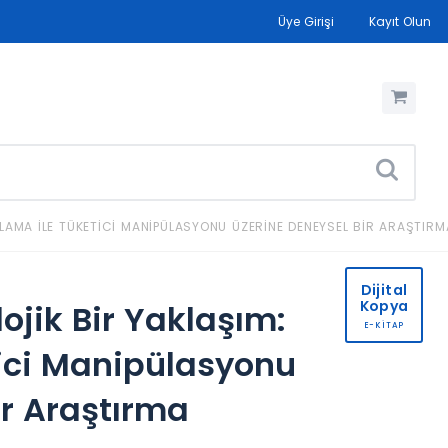
Üye Girişi
Kayıt Olun
ALAMA İLE TÜKETICI MANIPÜLASYONU ÜZERINE DENEYSEL BIR ARAŞTIRM
Dijital
Kopya
ojik Bir Yaklaşım:
E-KİTAP
ici Manipülasyonu
ir Araştırma