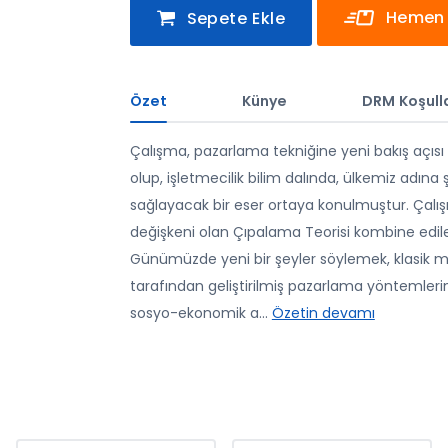
Hemen 
Sepete Ekle
Özet
Künye
DRM Koşulla
Çalışma, pazarlama tekniğine yeni bakış açısı 
olup, işletmecilik bilim dalında, ülkemiz adına
sağlayacak bir eser ortaya konulmuştur. Çal
değişkeni olan Çıpalama Teorisi kombine edile
Günümüzde yeni bir şeyler söylemek, klasik me
tarafından geliştirilmiş pazarlama yöntemler
sosyo-ekonomik a
...
Özetin devamı