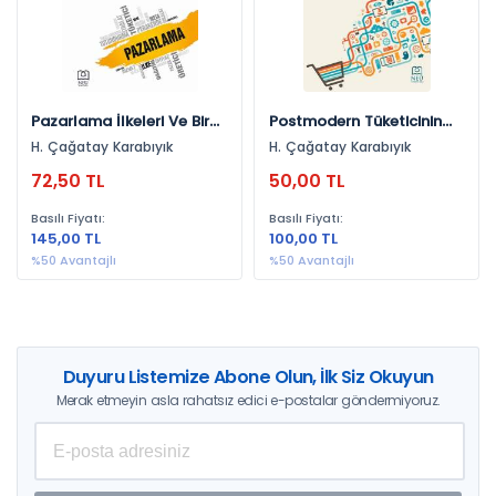
Pazarlama İlkeleri Ve Bir
Postmodern Tüketicinin
Metapazarlama
Anlam Sancisi Byungchul
H. Çağatay Karabıyık
H. Çağatay Karabıyık
Tartışması
Han Bağlaminda Felsefi
72,50 TL
50,00 TL
Bir Tartişma
Basılı Fiyatı:
Basılı Fiyatı:
145,00 TL
100,00 TL
%50 Avantajlı
%50 Avantajlı
Duyuru Listemize Abone Olun, İlk Siz Okuyun
Merak etmeyin asla rahatsız edici e-postalar göndermiyoruz.