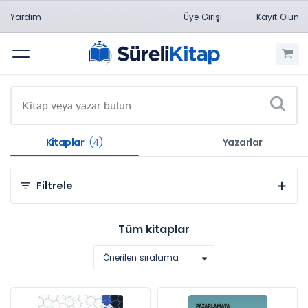
Yardım
Üye Girişi
Kayıt Olun
Menü
Kitaplar
(4)
Yazarlar
Filtrele
Kategorilere Göre
Tüm kitaplar
Sosyal ve Beşeri Bilimler (4)
Önerilen sıralama
Konulara Göre
Pazarlama (2)