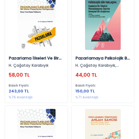
Sosyal,Beşeri Ve İdari Bilimler (2)
Yayınevlerine Göre
Necmettin Erbakan Üniversitesi Yayınları (4)
Yıllara Göre
2021 (3)
Pazarlama İlkeleri Ve Bir
Pazarlamaya Psikolojik Bir
Meta-Pazarlama
Yaklaşım: Çıpalama İle
H. Çağatay Karabıyık
H. Çağatay Karabıyık,
2023 (1)
Tartışması
Tüketici Manipülasyonu
Mahmut Nevfel Elgün
58,00 TL
44,00 TL
Üzerine Deneysel Bir
Araştırma
Basılı Fiyatı:
Basılı Fiyatı:
243,00 TL
150,00 TL
%76 Avantajlı
%71 Avantajlı