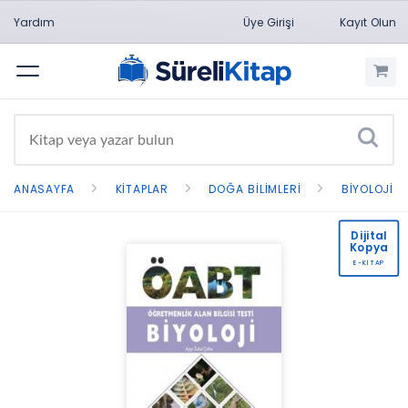
Yardım
Üye Girişi
Kayıt Olun
Menü
ANASAYFA
KITAPLAR
DOĞA BILIMLERI
BIYOLOJI
Dijital
Kopya
E-KİTAP