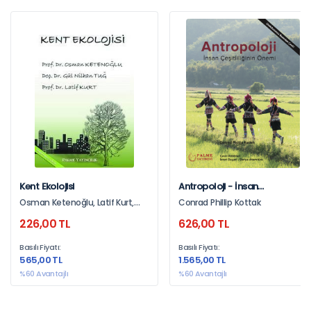
Kent Ekolojisi
Antropoloji - İnsan
Çeşitliliğinin
Osman Ketenoğlu, Latif Kurt,
Conrad Phillip Kottak
Önemi/Ondokuzuncu
Gül Nihan Tuğ
226,00 TL
626,00 TL
Baskıdan Çeviri
Basılı Fiyatı:
Basılı Fiyatı:
565,00 TL
1.565,00 TL
%60 Avantajlı
%60 Avantajlı