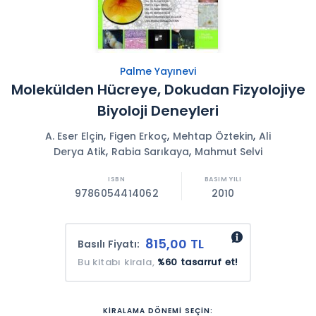
Palme Yayınevi
Molekülden Hücreye, Dokudan Fizyolojiye
Biyoloji Deneyleri
,
,
,
A. Eser Elçin
Figen Erkoç
Mehtap Öztekin
Ali
,
,
Derya Atik
Rabia Sarıkaya
Mahmut Selvi
9786054414062
2010
815,00 TL
Basılı Fiyatı:
Bu kitabı kirala,
%60 tasarruf et!
KİRALAMA DÖNEMİ SEÇİN: