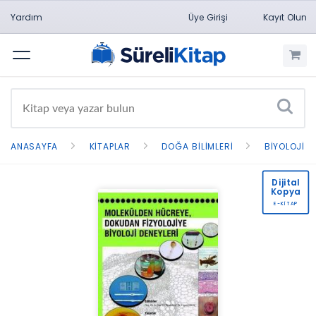
Yardım
Üye Girişi
Kayıt Olun
Menü
ANASAYFA
KITAPLAR
DOĞA BILIMLERI
BIYOLOJI
Dijital
Kopya
E-KİTAP