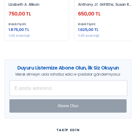
Lizabeth A. Allison
Anthony J.f. Griffiths, Susan R.
Wessler, Sean B. Carroll, John
750,00 TL
650,00 TL
Doebley
Basılı Fiyatı:
Basılı Fiyatı:
1.875,00 TL
1.625,00 TL
%60 Avantajlı
%60 Avantajlı
Duyuru Listemize Abone Olun, İlk Siz Okuyun
Merak etmeyin asla rahatsız edici e-postalar göndermiyoruz.
Abone Olun
TAKİP EDİN