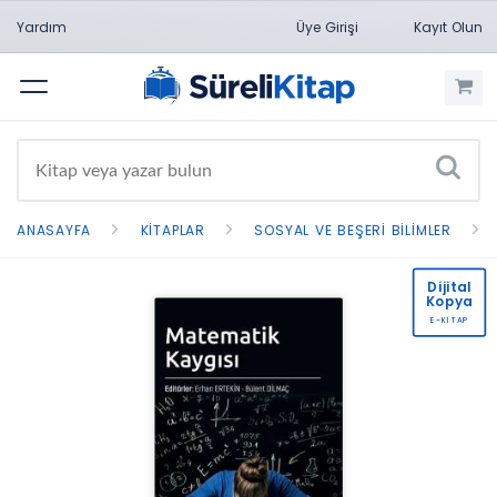
Yardım
Üye Girişi
Kayıt Olun
Menü
ANASAYFA
KITAPLAR
SOSYAL VE BEŞERI BILIMLER
Dijital
Kopya
E-KİTAP