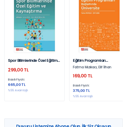
Spor Bilimlerinde Özel Eğitim
Eğitim Programları
Ve Kaynaştırma
Bağlamında Üniversite
Fatma Mızıkacı, Elif İlhan
299,00 TL
169,00 TL
Basılı Fiyatı:
665,00 TL
Basılı Fiyatı:
%55 Avantajlı
375,00 TL
%55 Avantajlı
Duyuru Listemize Abone Olun, İlk Siz Okuyun