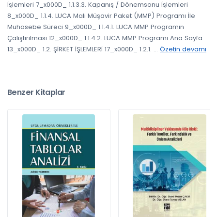
İşlemleri 7_x000D_ 1.1.3.3. Kapanış / Dönemsonu İşlemleri
8_x000D_ 1.1.4. LUCA Mali Müşavir Paket (MMP) Programı İle
Muhasebe Süreci 9_x000D_ 1.1.4.1. LUCA MMP Programın
Çalıştırılması 12_x000D_ 1.1.4.2. LUCA MMP Programı Ana Sayfa
13_x000D_ 1.2. ŞİRKET İŞLEMLERİ 17_x000D_ 1.2.1.
...
Özetin devamı
Benzer Kitaplar