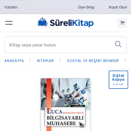
Yardım
Üye Girişi
Kayıt Olun
Menü
ANASAYFA
KITAPLAR
SOSYAL VE BEŞERI BILIMLER
Dijital
Kopya
E-KİTAP