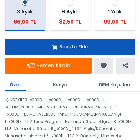
3 Aylık
6 Aylık
1 Yıllık
66,00 TL
82,50 TL
99,00 TL
Sepete Ekle
Hemen Kirala
Özet
Künye
DRM Koşulları
İÇİNDEKİLER_x000D_ _x000D_ _x000D_ _x000D_ I.
BÖLÜM_x000D_ MUHASEBE PAKET PROGRAMLARI_x000D_
_x000D_ 1.1. MUHASEBEDE PAKET PROGRAMLARIN KULLANIŞI
1_x000D_ 1.1.2. Luca Programı Hakkında Genel Bilgiler 3_x000D_
1.1.3. Muhasebe Süreci 5_x000D_ 1.1.3.1. Açılış/Dönembaşı
Muhasebe İşlemleri 6_x000D_ 1.1.3.2. Dönemiçi Muhasebe