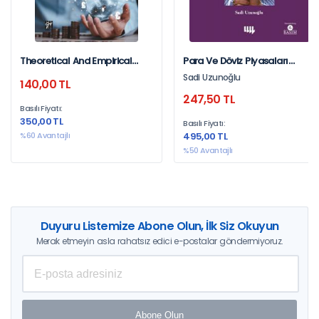
Theoretical And Empirical
Para Ve Döviz Piyasaları
Perspectives On Economic
Genişletilmiş 4. Basım
Sadi Uzunoğlu
140,00 TL
247,50 TL
Basılı Fiyatı:
350,00 TL
Basılı Fiyatı:
%60 Avantajlı
495,00 TL
%50 Avantajlı
Duyuru Listemize Abone Olun, İlk Siz Okuyun
Merak etmeyin asla rahatsız edici e-postalar göndermiyoruz.
Abone Olun