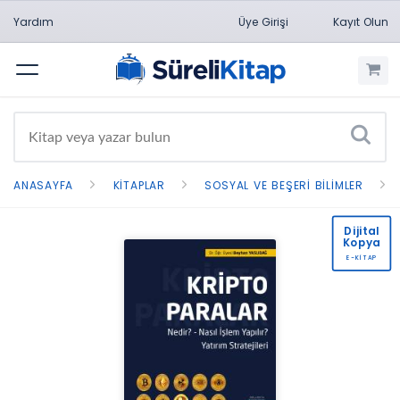
Yardım
Üye Girişi
Kayıt Olun
Menü
ANASAYFA
KITAPLAR
SOSYAL VE BEŞERI BILIMLER
Dijital
Kopya
E-KİTAP