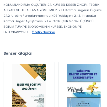
KONUMLANDIRMA ÖLÇÜTLERİ 2.1. KÜRESEL DEĞER ZİNCİRİ: TEORİK
ALTYAPI VE HESAPLAMA YÖNTEMLERİ 2.1.1. Katma Değerin Ölçümü
2.1.2. Üretim Parçalanmasında KDZ Yaklaşımı 2.1.3. İhracatta
Katma Değer Ayrıştırması 2.1.4. Girdi-Çıktı Modeli ÜÇÜNCÜ
BÖLÜM TÜRKİYE EKONOMİSİNİN KÜRESEL EKONOMİYE
ENTEGRASYONU
...
Özetin devamı
Benzer Kitaplar