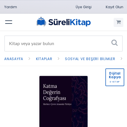
Yardım
Üye Girişi
Kayıt Olun
Menü
ANASAYFA
KITAPLAR
SOSYAL VE BEŞERI BILIMLER
Dijital
Kopya
E-KİTAP