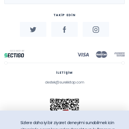
TAKİP EDİN
İLETİŞİM
destek@surelikitap.com
Sizlere daha iyi bir ziyaret deneyimi sunabilmek icin