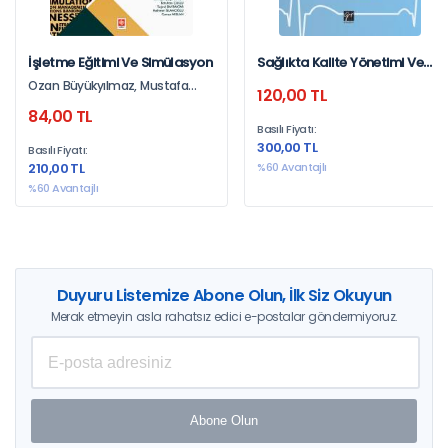
İşletme Eğitimi Ve Simülasyon
Sağlıkta Kalite Yönetimi Ve
Akreditasyon
Ozan Büyükyılmaz, Mustafa
120,00 TL
Halid Karaaslan
84,00 TL
Basılı Fiyatı:
300,00 TL
Basılı Fiyatı:
210,00 TL
%60 Avantajlı
%60 Avantajlı
Duyuru Listemize Abone Olun, İlk Siz Okuyun
Merak etmeyin asla rahatsız edici e-postalar göndermiyoruz.
Abone Olun