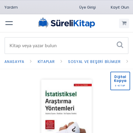
Yardım
Üye Girişi
Kayıt Olun
Menü
ANASAYFA
KITAPLAR
SOSYAL VE BEŞERI BILIMLER
Dijital
Kopya
E-KİTAP