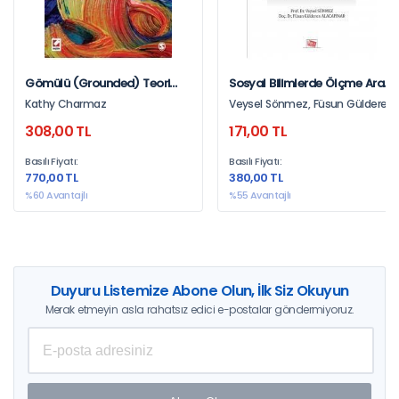
Gömülü (Grounded) Teori
Sosyal Bilimlerde Ölçme Aracı
Yapılandırması Nitel Analiz
Hazırlama
Kathy Charmaz
Veysel Sönmez, Füsun Gülderen
Uygulama Rehberi
Alacapınar
308,00 TL
171,00 TL
Basılı Fiyatı:
Basılı Fiyatı:
770,00 TL
380,00 TL
%60 Avantajlı
%55 Avantajlı
Duyuru Listemize Abone Olun, İlk Siz Okuyun
Merak etmeyin asla rahatsız edici e-postalar göndermiyoruz.