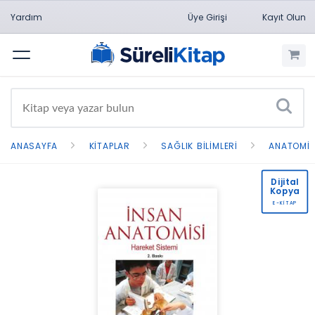
Yardım
Üye Girişi
Kayıt Olun
Menü
ANASAYFA
KITAPLAR
SAĞLIK BILIMLERI
ANATOMI
Dijital
Kopya
E-KİTAP