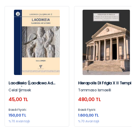
Laodikeia (Laodicea Ad
Hierapolis Di Frigia X Il Tempio
Lycum)
A Nel Santuario Di Apollo
Celal Şimsek
Tommaso Ismaelli
45,00 TL
480,00 TL
Basılı Fiyatı:
Basılı Fiyatı:
150,00 TL
1.600,00 TL
%70 Avantajlı
%70 Avantajlı