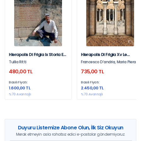
Hierapolis Di Frigia Ix Storia E
Hierapolis Di Frigia Xv Le
Istituzioni Di Hierapolis
Attività Delle Campagne Di
Tullia Ritti
Francesco D’andria, Maria Piera
Scavo E Restauro 2012-2015
Caggia, Tommaso Ismaelli
480,00 TL
735,00 TL
Vol 1
Basılı Fiyatı:
Basılı Fiyatı:
1.600,00 TL
2.450,00 TL
%70 Avantajlı
%70 Avantajlı
Duyuru Listemize Abone Olun, İlk Siz Okuyun
Merak etmeyin asla rahatsız edici e-postalar göndermiyoruz.