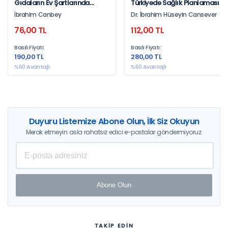
Gıdaların Ev Şartlarında
Türkiyede Sağlık Planlaması
Muhafazası İbrahim Canbey
İbrahim Canbey
Dr. İbrahim Hüseyin Cansever
76,00 TL
112,00 TL
Basılı Fiyatı:
Basılı Fiyatı:
190,00 TL
280,00 TL
%60 Avantajlı
%60 Avantajlı
Duyuru Listemize Abone Olun, İlk Siz Okuyun
Merak etmeyin asla rahatsız edici e-postalar göndermiyoruz.
Abone Olun
TAKİP EDİN