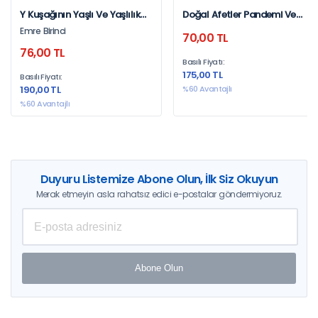
Y Kuşağının Yaşlı Ve Yaşlılık
Doğal Afetler Pandemi Ve
Algısı
Deprem
Emre Birinci
70,00 TL
76,00 TL
Basılı Fiyatı:
175,00 TL
Basılı Fiyatı:
190,00 TL
%60 Avantajlı
%60 Avantajlı
Duyuru Listemize Abone Olun, İlk Siz Okuyun
Merak etmeyin asla rahatsız edici e-postalar göndermiyoruz.
Abone Olun