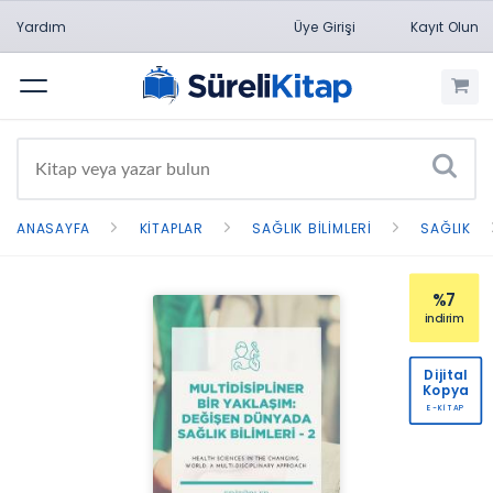
Yardım
Üye Girişi
Kayıt Olun
Menü
ANASAYFA
KITAPLAR
SAĞLIK BILIMLERI
SAĞLIK
%7
indirim
Dijital
Kopya
E-KİTAP