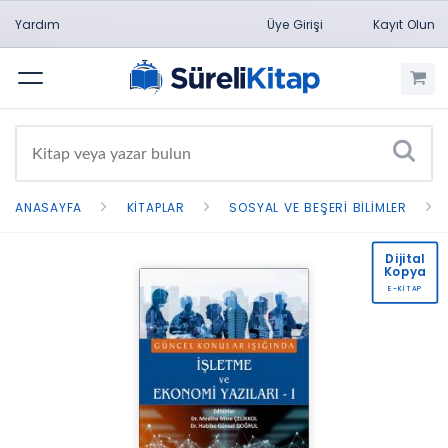
Yardım
Üye Girişi
Kayıt Olun
Menü
ANASAYFA
KITAPLAR
SOSYAL VE BEŞERI BILIMLER
Dijital
Kopya
E-KİTAP