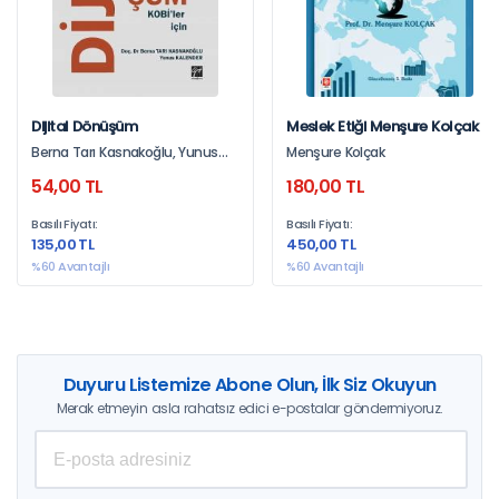
Dijital Dönüşüm
Meslek Etiği Menşure Kolçak
Berna Tarı Kasnakoğlu, Yunus
Menşure Kolçak
Kalender
54,00 TL
180,00 TL
Basılı Fiyatı:
Basılı Fiyatı:
135,00 TL
450,00 TL
%60 Avantajlı
%60 Avantajlı
Duyuru Listemize Abone Olun, İlk Siz Okuyun
Merak etmeyin asla rahatsız edici e-postalar göndermiyoruz.