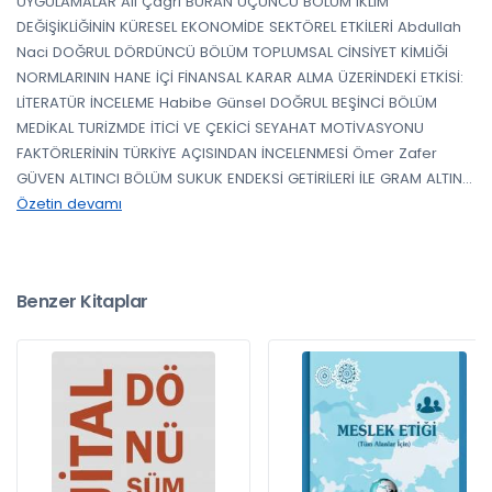
UYGULAMALAR Ali Çağrı BURAN ÜÇÜNCÜ BÖLÜM İKLİM
DEĞİŞİKLİĞİNİN KÜRESEL EKONOMİDE SEKTÖREL ETKİLERİ Abdullah
Naci DOĞRUL DÖRDÜNCÜ BÖLÜM TOPLUMSAL CİNSİYET KİMLİĞİ
NORMLARININ HANE İÇİ FİNANSAL KARAR ALMA ÜZERİNDEKİ ETKİSİ:
LİTERATÜR İNCELEME Habibe Günsel DOĞRUL BEŞİNCİ BÖLÜM
MEDİKAL TURİZMDE İTİCİ VE ÇEKİCİ SEYAHAT MOTİVASYONU
FAKTÖRLERİNİN TÜRKİYE AÇISINDAN İNCELENMESİ Ömer Zafer
GÜVEN ALTINCI BÖLÜM SUKUK ENDEKSİ GETİRİLERİ İLE GRAM ALTIN
...
Özetin devamı
Benzer Kitaplar