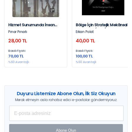
Hizmet Sunumunda İnsan
Bölge İçin Stratejik Mekânsal
Kaynakları Ve Teknolojik
Planlama (Smp)
Pınar Pınarlı
Erkan Polat
Yönetim Unsurlarının Müşteri
Metodolojisi- Cilt-1
28,00 TL
40,00 TL
Memnuniyetine Etkisi(Kocaeli
Spor İşletmeleri Örneği)
Basılı Fiyatı:
Basılı Fiyatı:
70,00 TL
100,00 TL
%60 Avantajlı
%60 Avantajlı
Duyuru Listemize Abone Olun, İlk Siz Okuyun
Merak etmeyin asla rahatsız edici e-postalar göndermiyoruz.
Abone Olun