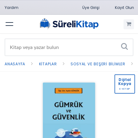
Yardım
Üye Girişi
Kayıt Olun
Menü
ANASAYFA
KITAPLAR
SOSYAL VE BEŞERI BILIMLER
Dijital
Kopya
E-KİTAP