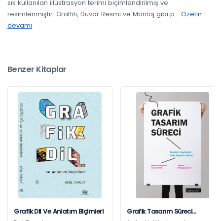
sık kullanılan illüstrasyon terimi biçimlendirilmiş ve
resimlenmiştir. Graffiti, Duvar Resmi ve Montaj gibi p
...
Özetin
devamı
Benzer Kitaplar
Grafik Dil Ve Anlatım Biçimleri
Grafik Tasarım Süreci
Tasarım Okulunda Nasıl