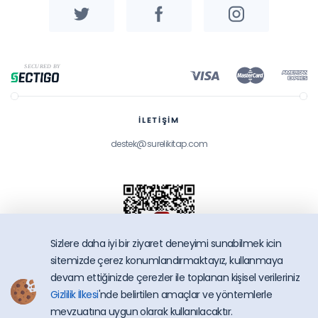
İLETİŞİM
destek@surelikitap.com
Sizlere daha iyi bir ziyaret deneyimi sunabilmek icin
sitemizde çerez konumlandırmaktayız, kullanmaya
devam ettiğinizde çerezler ile toplanan kişisel verileriniz
Gizlilik İlkesi
'nde belirtilen amaçlar ve yöntemlerle
SüreliKitap.com
mevzuatına uygun olarak kullanılacaktır.