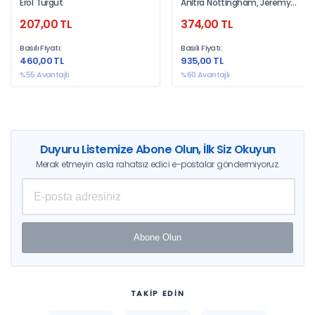
Erol Turgut
Anitra Nottingham, Jeremy
Başarlı Olunur
Stout
207,00 TL
374,00 TL
Basılı Fiyatı:
Basılı Fiyatı:
460,00 TL
935,00 TL
%55 Avantajlı
%60 Avantajlı
Duyuru Listemize Abone Olun, İlk Siz Okuyun
Merak etmeyin asla rahatsız edici e-postalar göndermiyoruz.
Abone Olun
TAKİP EDİN