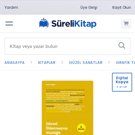
Yardım
Üye Girişi
Kayıt Olun
Menü
ANASAYFA
KITAPLAR
GÜZEL SANATLAR
GRAFIK T
Dijital
Kopya
E-KİTAP