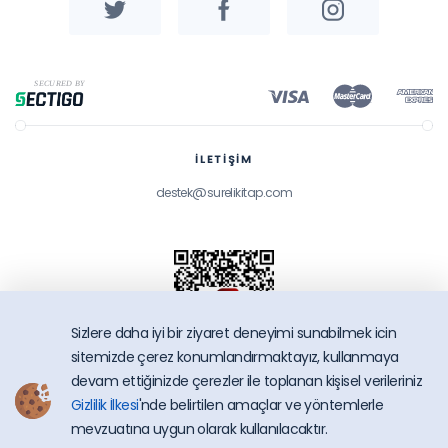
İLETİŞİM
destek@surelikitap.com
Sizlere daha iyi bir ziyaret deneyimi sunabilmek icin
sitemizde çerez konumlandırmaktayız, kullanmaya
devam ettiğinizde çerezler ile toplanan kişisel verileriniz
Gizlilik İlkesi
'nde belirtilen amaçlar ve yöntemlerle
SüreliKitap.com
mevzuatına uygun olarak kullanılacaktır.
Copyright © 2026 - Bütün Hakları Saklıdır.