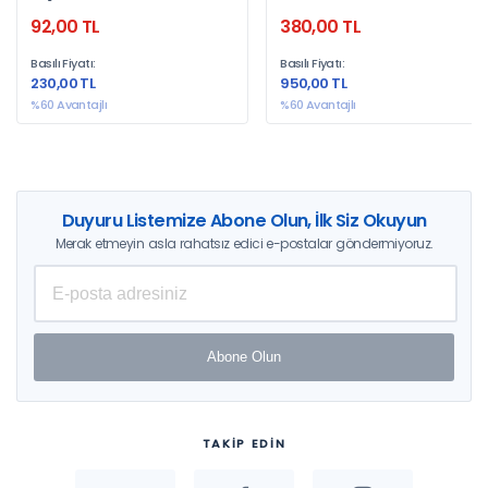
Yaşar Uslu
92,00 TL
380,00 TL
Basılı Fiyatı:
Basılı Fiyatı:
230,00 TL
950,00 TL
%60 Avantajlı
%60 Avantajlı
Duyuru Listemize Abone Olun, İlk Siz Okuyun
Merak etmeyin asla rahatsız edici e-postalar göndermiyoruz.
Abone Olun
TAKİP EDİN