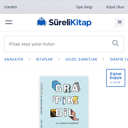
Yardım
Üye Girişi
Kayıt Olun
Menü
ANASAYFA
KITAPLAR
GÜZEL SANATLAR
GRAFIK T
Dijital
Kopya
E-KİTAP