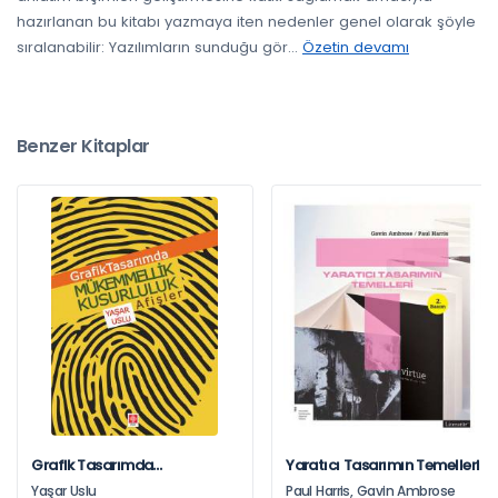
hazırlanan bu kitabı yazmaya iten nedenler genel olarak şöyle
sıralanabilir: Yazılımların sunduğu gör
...
Özetin devamı
Benzer Kitaplar
Grafik Tasarımda
Yaratıcı Tasarımın Temelleri
Mükemmelik Kusurluluk Afişler
Yaşar Uslu
Paul Harris, Gavin Ambrose