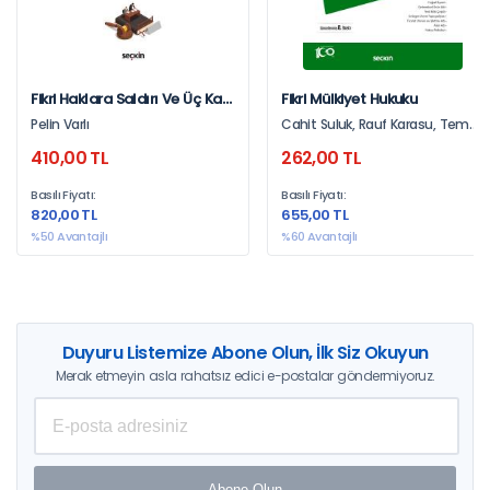
Fikri Haklara Saldırı Ve Üç Kat
Fikri Mülkiyet Hukuku
Tazminat Sorunu – Pozitif
Pelin Varlı
Cahit Suluk, Rauf Karasu, Temel
Hukuk Dizisi –
Nal
410,00 TL
262,00 TL
Basılı Fiyatı:
Basılı Fiyatı:
820,00 TL
655,00 TL
%50 Avantajlı
%60 Avantajlı
Duyuru Listemize Abone Olun, İlk Siz Okuyun
Merak etmeyin asla rahatsız edici e-postalar göndermiyoruz.
Abone Olun