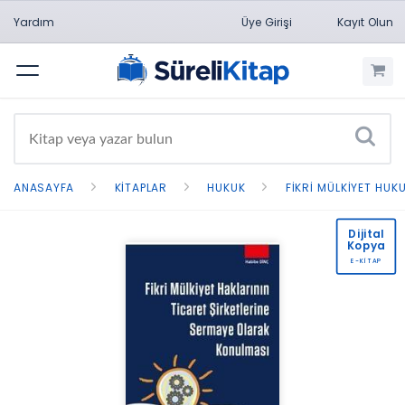
Yardım
Üye Girişi
Kayıt Olun
Menü
ANASAYFA
KITAPLAR
HUKUK
FIKRI MÜLKIYET HUK
Dijital
Kopya
E-KİTAP