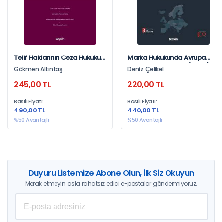
Telif Haklarının Ceza Hukuku
Marka Hukukunda Avrupa
Çerçevesinde Korunması
Birliği Adalet Divanı (Abad)
Gökmen Altıntaş
Deniz Çelikel
(Fsek Md.71/1–1)
Kararları Ve Yorumu
245,00 TL
220,00 TL
Konularına İlişkin Kararlar Ve
Yorumları
Basılı Fiyatı:
Basılı Fiyatı:
490,00 TL
440,00 TL
%50 Avantajlı
%50 Avantajlı
Duyuru Listemize Abone Olun, İlk Siz Okuyun
Merak etmeyin asla rahatsız edici e-postalar göndermiyoruz.