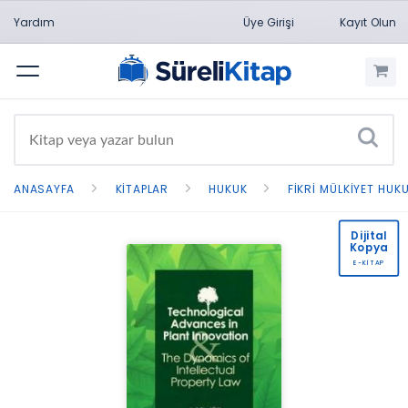
Yardım
Üye Girişi
Kayıt Olun
Menü
ANASAYFA
KITAPLAR
HUKUK
FIKRI MÜLKIYET HUK
Dijital
Kopya
E-KİTAP