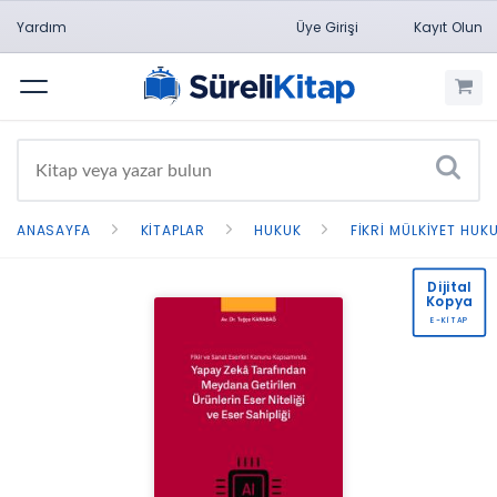
Yardım
Üye Girişi
Kayıt Olun
Menü
ANASAYFA
KITAPLAR
HUKUK
FIKRI MÜLKIYET HUK
Dijital
Kopya
E-KİTAP