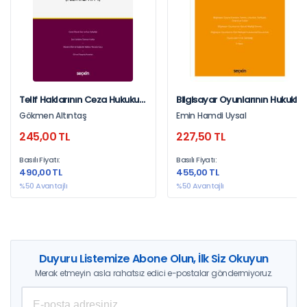
Telif Haklarının Ceza Hukuku
Bilgisayar Oyunlarının Hukuki
Çerçevesinde Korunması
Durumu – Fikri Mülkiyet
Gökmen Altıntaş
Emin Hamdi Uysal
(Fsek Md.71/1–1)
Hukuku Monografileri –
245,00 TL
227,50 TL
Basılı Fiyatı:
Basılı Fiyatı:
490,00 TL
455,00 TL
%50 Avantajlı
%50 Avantajlı
Duyuru Listemize Abone Olun, İlk Siz Okuyun
Merak etmeyin asla rahatsız edici e-postalar göndermiyoruz.