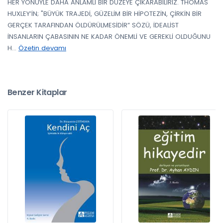
HER YÖNÜYLE DAHA ANLAMLI BİR DÜZEYE ÇIKARABİLİRİZ. THOMAS
HUXLEY’İN; "BÜYÜK TRAJEDİ, GÜZELİM BİR HİPOTEZİN, ÇİRKİN BİR
GERÇEK TARAFINDAN ÖLDÜRÜLMESİDİR” SÖZÜ, İDEALİST
İNSANLARIN ÇABASININ NE KADAR ÖNEMLİ VE GEREKLİ OLDUĞUNU
H
...
Özetin devamı
Benzer Kitaplar