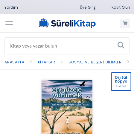
Yardım
Üye Girişi
Kayıt Olun
Menü
ANASAYFA
KITAPLAR
SOSYAL VE BEŞERI BILIMLER
Dijital
Kopya
E-KİTAP