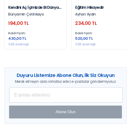
Kendini Aç İçimizde Bi Dünya
Eğitim Hikayedir
Saklı
Bünyamin Çetinkaya
Ayhan Aydın
194,00 TL
234,00 TL
Basılı Fiyatı:
Basılı Fiyatı:
430,00 TL
520,00 TL
%55 Avantajlı
%55 Avantajlı
Duyuru Listemize Abone Olun, İlk Siz Okuyun
Merak etmeyin asla rahatsız edici e-postalar göndermiyoruz.
Abone Olun