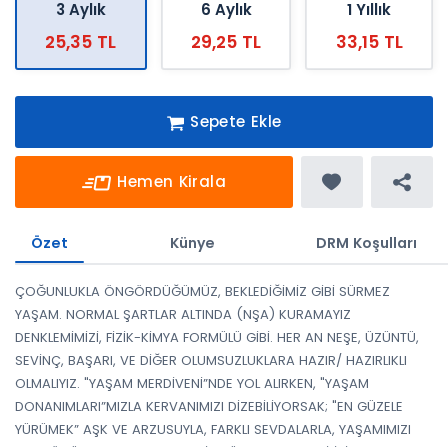
3 Aylık
6 Aylık
1 Yıllık
25,35 TL
29,25 TL
33,15 TL
Sepete Ekle
Hemen Kirala
Özet
Künye
DRM Koşulları
ÇOĞUNLUKLA ÖNGÖRDÜĞÜMÜZ, BEKLEDİĞİMİZ GİBİ SÜRMEZ
YAŞAM. NORMAL ŞARTLAR ALTINDA (NŞA) KURAMAYIZ
DENKLEMİMİZİ, FİZİK-KİMYA FORMÜLÜ GİBİ. HER AN NEŞE, ÜZÜNTÜ,
SEVİNÇ, BAŞARI, VE DİĞER OLUMSUZLUKLARA HAZIR/ HAZIRLIKLI
OLMALIYIZ. "YAŞAM MERDİVENİ”NDE YOL ALIRKEN, "YAŞAM
DONANIMLARI”MIZLA KERVANIMIZI DİZEBİLİYORSAK; "EN GÜZELE
YÜRÜMEK” AŞK VE ARZUSUYLA, FARKLI SEVDALARLA, YAŞAMIMIZI