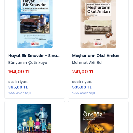
Yayınevlerine Göre
Pegem Akademi Yayıncılık (23)
Gazi Kitabevi (19)
Ekin Yayınevi (7)
Omca Yayınları (5)
Hayat Bir Sınavdır - Sınav
Meşhurların Okul Anıları
Efil Yayınevi (3)
Kaygısı Ve Motivasyon
Bünyamin Çetinkaya
Mehmet Akif Bal
Astana Yayınları (2)
164,00 TL
241,00 TL
Phoenix Yayınevi (1)
Basılı Fiyatı:
Basılı Fiyatı:
Anı Yayıncılık (1)
365,00 TL
535,00 TL
%55 Avantajlı
%55 Avantajlı
Yıllara Göre
2015 (12)
2016 (8)
2019 (6)