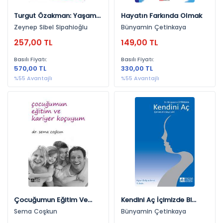
Turgut Özakman: Yaşamı
Hayatın Farkında Olmak
Ve Yapıtlarında
Zeynep Sibel Sipahioğlu
Bünyamin Çetinkaya
Toplumsal Sorunlar
257,00 TL
149,00 TL
Basılı Fiyatı:
Basılı Fiyatı:
570,00 TL
330,00 TL
%55 Avantajlı
%55 Avantajlı
Çocuğumun Eğitim Ve
Kendini Aç İçimizde Bi
Kariyer Koçuyum
Dünya Saklı
Sema Coşkun
Bünyamin Çetinkaya