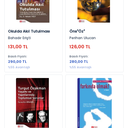
2020 (6)
2018 (5)
2017 (5)
Okulda Akıl Tutulması
Öns"Öz"
2014 (4)
Bahadır Erişti
Perihan Ulucan
2021 (4)
131,00 TL
126,00 TL
2013 (2)
Basılı Fiyatı:
Basılı Fiyatı:
2023 (2)
290,00 TL
280,00 TL
%55 Avantajlı
%55 Avantajlı
2025 (2)
2010 (1)
2011 (1)
2022 (1)
2024 (1)
2026 (1)