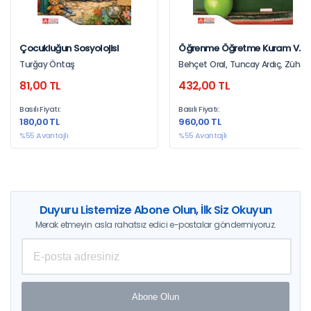
Çocukluğun Sosyolojisi
Öğrenme Öğretme Kuram Ve
Yaklaşımları
Turğay Öntaş
Behçet Oral, Tuncay Ardıç, Zühal
Çubukçu
81,00 TL
432,00 TL
Basılı Fiyatı:
Basılı Fiyatı:
180,00 TL
960,00 TL
%55 Avantajlı
%55 Avantajlı
Duyuru Listemize Abone Olun, İlk Siz Okuyun
Merak etmeyin asla rahatsız edici e-postalar göndermiyoruz.
Abone Olun