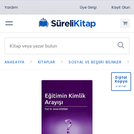
Yardım
Üye Girişi
Kayıt Olun
Menü
ANASAYFA
KITAPLAR
SOSYAL VE BEŞERI BILIMLER
Dijital
Kopya
E-KİTAP