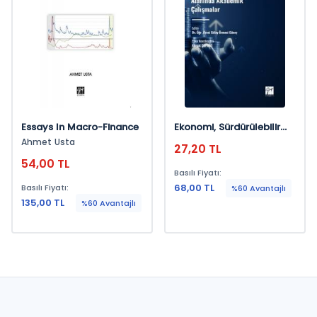
Essays In Macro-Finance
Ekonomi, Sürdürülebilir
Kalkınma Ve İşletme
Ahmet Usta
27,20 TL
Alanında Akademik
54,00 TL
Çalışmalar
Basılı Fiyatı:
68,00 TL
Basılı Fiyatı:
%60 Avantajlı
135,00 TL
%60 Avantajlı