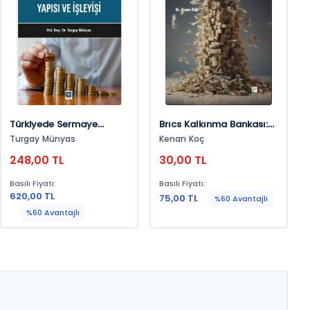
Türkiyede Sermaye
Brıcs Kalkınma Bankası:
Piyasasının Yapısı Ve
Uluslararası Para Fonu Ve
Turgay Münyas
Kenan Koç
İşleyişi Turgay Münyas
Dünya Bankası’na
248,00 TL
30,00 TL
Alternatif Bir Banka
Basılı Fiyatı:
Basılı Fiyatı:
620,00 TL
75,00 TL
%60 Avantajlı
%60 Avantajlı