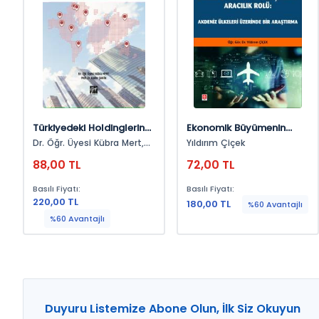
Türkiyedeki Holdinglerin
Ekonomik Büyümenin
Uluslararasılaşma Süreci
İnsani Gelişmişlik
Dr. Öğr. Üyesi Kübra Mert,
Yıldırım Çiçek
Üzerindeki Etkisinde
Prof. Dr. Kader Şahin
88,00 TL
72,00 TL
Turizmin Gelişiminin
Aracılık Rolü: Akdeniz
Basılı Fiyatı:
Basılı Fiyatı:
Ülkeleri Üzerinde Bir
220,00 TL
180,00 TL
%60 Avantajlı
Araştırma
%60 Avantajlı
Duyuru Listemize Abone Olun, İlk Siz Okuyun