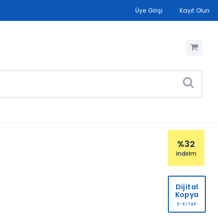
Üye Girişi
Kayıt Olun
%32
indirim
Dijital
Kopya
E-KİTAP