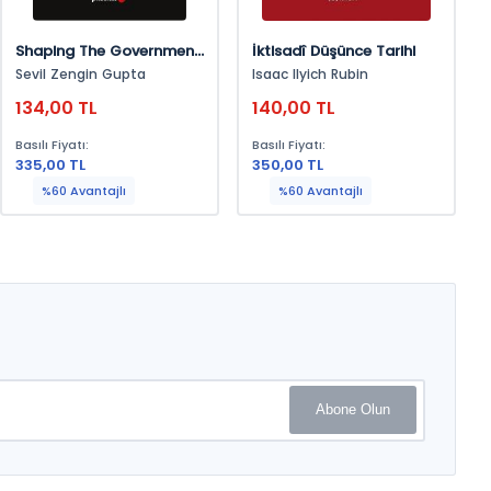
Shaping The Government:
İktisadî Düşünce Tarihi
The Legacy Of Tusıad
Sevil Zengin Gupta
Isaac Ilyich Rubin
134,00 TL
140,00 TL
Basılı Fiyatı:
Basılı Fiyatı:
335,00 TL
350,00 TL
%60 Avantajlı
%60 Avantajlı
Abone Olun