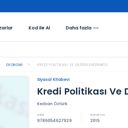
zarlar
Kod ile Al
Daha fazla
EKONOMI
KREDI POLITIKASI VE DEĞERLENDIRMESI
Siyasal Kitabevi
Kredi Politikası Ve
Kezban Öztürk
9786054627929
2015