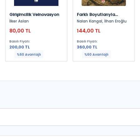
Girişimcilik Veinovasyon
Farklı Boyutlarıyla
Özgürlük Ekonomisi
İlker Aslan
Nalan Kangal, İlhan Eroğlu
Nalan Kangal, İlhan
80,00 TL
144,00 TL
Eroğlu
Basılı Fiyatı:
Basılı Fiyatı:
200,00 TL
360,00 TL
%60 Avantajlı
%60 Avantajlı