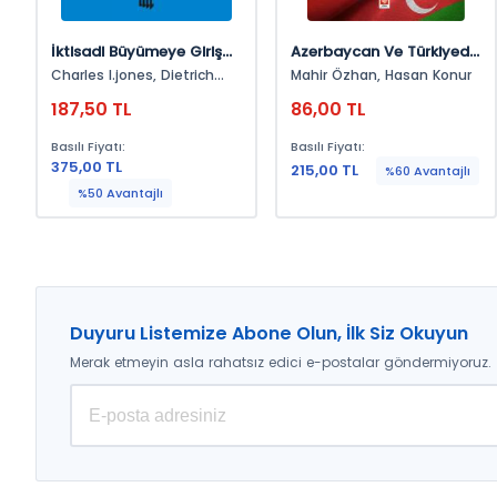
İktisadi Büyümeye Giriş
Azerbaycan Ve Türkiyede
3.Basımdan Çeviri
Devletin Ekonomiye
Charles I.jones, Dietrich
Mahir Özhan, Hasan Konur
Müdahale Araçları Ve Bu
Vollrath
187,50 TL
86,00 TL
Araçların
Liberal/Kapitalist Ve
Basılı Fiyatı:
Basılı Fiyatı:
Sosyalist Ekonomi
375,00 TL
215,00 TL
%60 Avantajlı
Yaklaşımları Açısından
%50 Avantajlı
Etkinliği Mahir Özhan
Duyuru Listemize Abone Olun, İlk Siz Okuyun
Merak etmeyin asla rahatsız edici e-postalar göndermiyoruz.