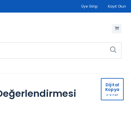
Üye Girişi
Kayıt Olun
Dijital
Kopya
 Değerlendirmesi
E-KİTAP