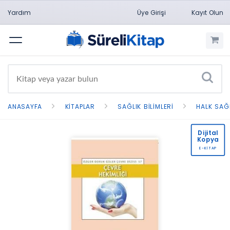
Yardım
Üye Girişi
Kayıt Olun
Menü
ANASAYFA
KITAPLAR
SAĞLIK BILIMLERI
HALK SAĞ
Dijital
Kopya
E-KİTAP