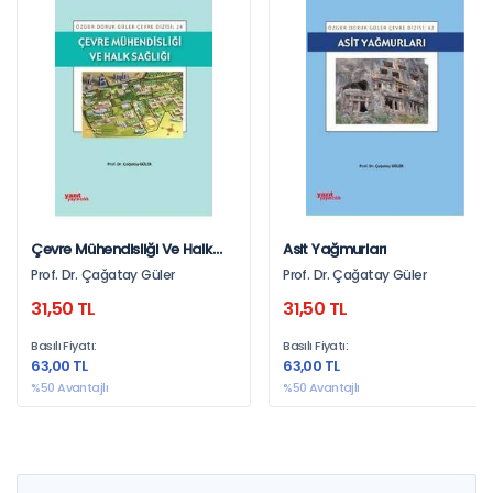
Çevre Mühendisliği Ve Halk
Asit Yağmurları
Sağlığı
Prof. Dr. Çağatay Güler
Prof. Dr. Çağatay Güler
31,50 TL
31,50 TL
Basılı Fiyatı:
Basılı Fiyatı:
63,00 TL
63,00 TL
%50 Avantajlı
%50 Avantajlı