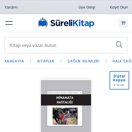
Yardım
Üye Girişi
Kayıt Olun
Menü
ANASAYFA
KITAPLAR
SAĞLIK BILIMLERI
HALK SAĞ
Dijital
Kopya
E-KİTAP