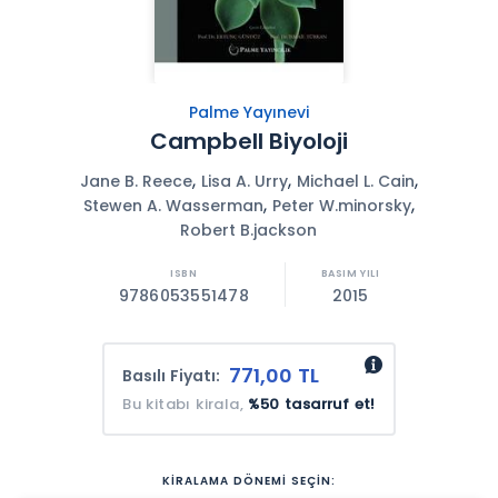
Palme Yayınevi
Campbell Biyoloji
,
,
,
Jane B. Reece
Lisa A. Urry
Michael L. Cain
,
,
Stewen A. Wasserman
Peter W.minorsky
Robert B.jackson
9786053551478
2015
771,00 TL
Basılı Fiyatı:
Bu kitabı kirala,
%50 tasarruf et!
KİRALAMA DÖNEMİ SEÇİN: