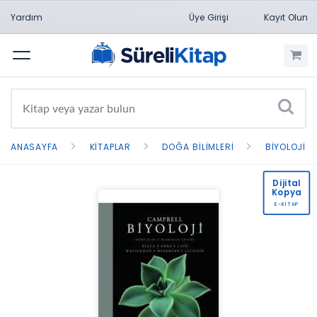
Yardım
Üye Girişi
Kayıt Olun
Menü
ANASAYFA
KITAPLAR
DOĞA BILIMLERI
BIYOLOJI
Dijital
Kopya
E-KİTAP