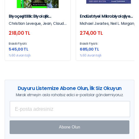
Biyoçeşitlilik: Biyolojik
Endüstriyel Mikrobiyolojiye
Devinimler Ve Koruma
Giriş
Christian Leveque, Jean, Claude
Mıchael J.waıtes, Neıl L. Morgan,
Mounolou
John S. Rockey, Gray Hıgton
218,00 TL
274,00 TL
Basılı Fiyatı:
Basılı Fiyatı:
545,00 TL
685,00 TL
%60 Avantajlı
%60 Avantajlı
Duyuru Listemize Abone Olun, İlk Siz Okuyun
Merak etmeyin asla rahatsız edici e-postalar göndermiyoruz.
Abone Olun