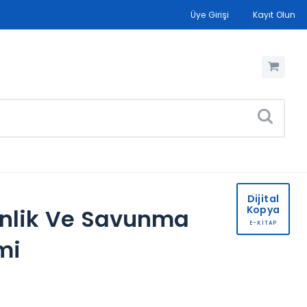
Üye Girişi
Kayıt Olun
Dijital
Kopya
enlik Ve Savunma
E-KİTAP
mi