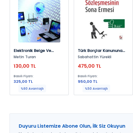
Elektronik Belge Ve
Türk Borçlar Kanununa
Finansal Bilgi Yönetimi
Göre Hizmet
Metin Turan
Sabahattin Yürekli
Sözleşmesinin Sona
130,00 TL
475,00 TL
Ermesi
Basılı Fiyatı:
Basılı Fiyatı:
325,00 TL
950,00 TL
%60 Avantajlı
%50 Avantajlı
Duyuru Listemize Abone Olun, İlk Siz Okuyun