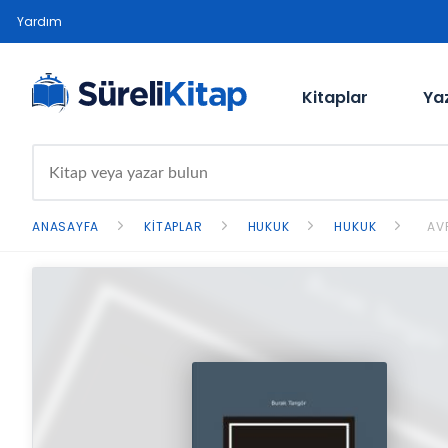
Yardım
Kitaplar
Ya
ANASAYFA
KITAPLAR
HUKUK
HUKUK
AV