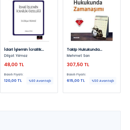
İdari İşlemin İcrailik
Takip Hukukunda
Özelliği
Zamanaşımı
Dilşat Yılmaz
Mehmet Sarı
48,00 TL
307,50 TL
Basılı Fiyatı:
Basılı Fiyatı:
120,00 TL
615,00 TL
%60 Avantajlı
%50 Avantajlı