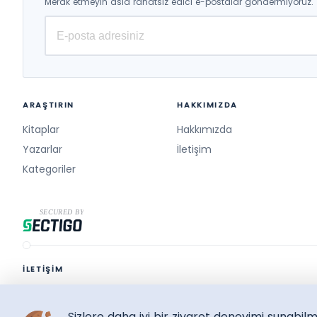
Merak etmeyin asla rahatsız edici e-postalar göndermiyoruz.
ARAŞTIRIN
HAKKIMIZDA
Kitaplar
Hakkımızda
Yazarlar
İletişim
Kategoriler
İLETİŞİM
destek@surelikitap.com
Sizlere daha iyi bir ziyaret deneyimi sunabi