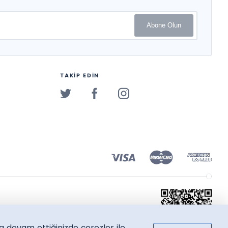
Abone Olun
TAKİP EDİN
a devam ettiğinizde çerezler ile