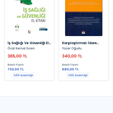
İş Sağlığı Ve Güvenliği El
Karşılaştırmalı İdare
Kitabı
Hukukunda Ölçülülük
Öcal Kemal Evren
Yücel Oğurlu
İlkesi
365,00 TL
340,00 TL
Basılı Fiyatı:
Basılı Fiyatı:
730,00 TL
680,00 TL
%50 Avantajlı
%50 Avantajlı