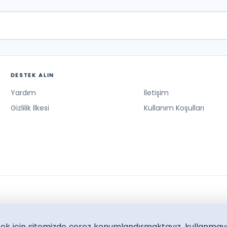
DESTEK ALIN
Yardım
İletişim
Gizlilik İlkesi
Kullanım Koşulları
lmek icin sitemizde çerez konumlandırmaktayız, kullanmay