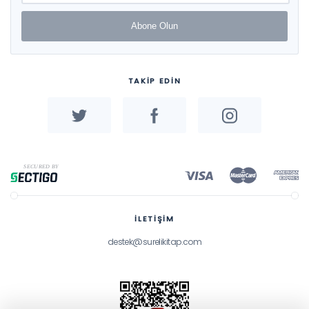
Abone Olun
TAKİP EDİN
İLETİŞİM
destek@surelikitap.com