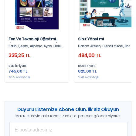
Fen Ve Teknoloji Öğretimi
Sınıf Yönetimi
(Kuramdan Uygulamaya)
Salih Çepni, Alipaşa Ayas, Haluk
Hasan Arslan, Cemil Yücel, Ebru
Özmen
Karataş, Gökhan Demirhan,
335,25 TL
484,00 TL
Şeyma Şengil Akar, Uğur Binici,
Nail Yıldırım, Ali Rıza Erdem, Sait
Basılı Fiyatı:
Basılı Fiyatı:
Akbaşlı, Mustafa Bayrakçı, Sadi
745,00 TL
825,00 TL
Yılmaz, Kemal Kayıkçı, Ali Ünal,
Uğur Gürgan, Osman Özokçu
%55 Avantajlı
%41 Avantajlı
Duyuru Listemize Abone Olun, İlk Siz Okuyun
Merak etmeyin asla rahatsız edici e-postalar göndermiyoruz.