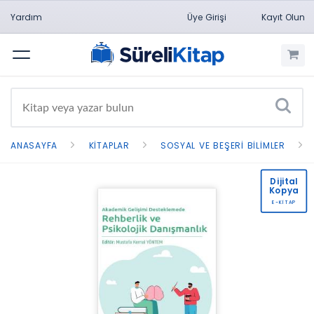
Yardım
Üye Girişi
Kayıt Olun
Menü
ANASAYFA
KITAPLAR
SOSYAL VE BEŞERI BILIMLER
Dijital
Kopya
E-KİTAP